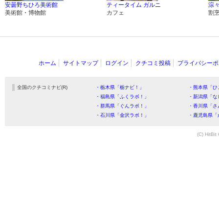
安曇野ちひろ美術館
ティータイム ガルニ
淙
美術館・博物館
カフェ
割
ホーム
サイトマップ
ログイン
クチコミ投稿
プライバシーポ
全国のクチコミナビ(R)
・栃木県「栃ナビ！」
・熊本県「ひ
・福島県「ふくラボ！」
・新潟県「な
・群馬県「ぐんラボ！」
・香川県「さ
・石川県「金沢ラボ！」
・鹿児島県「
(C) HitBit