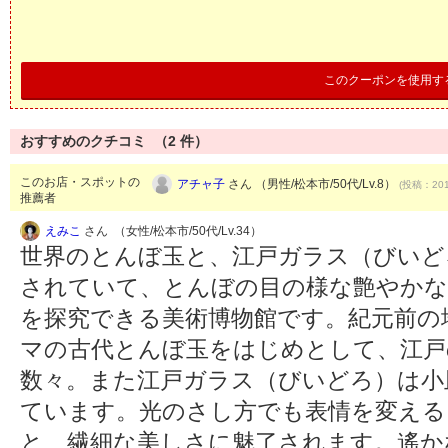
このクーポンを使用す
おすすめのクチコミ （
2
件）
このお店・スポットの
アチャ子
さん （男性/松本市/50代/Lv.8）
(投稿：201
推薦者
えみこ
さん （女性/松本市/50代/Lv.34）
世界のとんぼ玉と、江戸ガラス（びいど
されていて、とんぼの目の様な艶やかな
を探究できる美術博物館です。紀元前の
マの古代とんぼ玉をはじめとして、江戸
数々。また江戸ガラス（びいどろ）は小
ています。光のさし方でも表情を変える
と、繊細な美しさに魅了されます。遙か