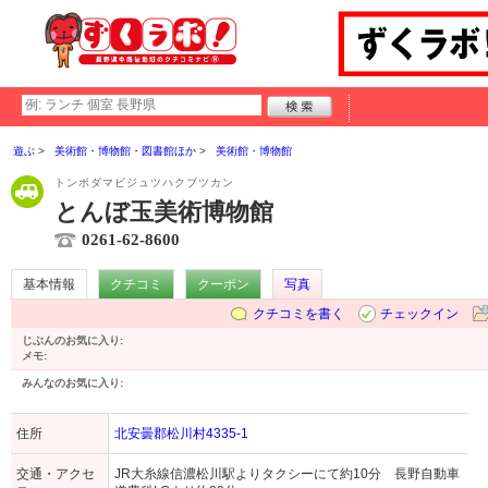
遊ぶ
美術館・博物館・図書館ほか
美術館・博物館
トンボダマビジュツハクブツカン
とんぼ玉美術博物館
0261-62-8600
基本情報
クチコミ
クーポン
写真
クチコミを書く
チェックイン
じぶんのお気に入り:
メモ:
みんなのお気に入り:
住所
北安曇郡松川村4335-1
交通・アクセ
JR大糸線信濃松川駅よりタクシーにて約10分 長野自動車