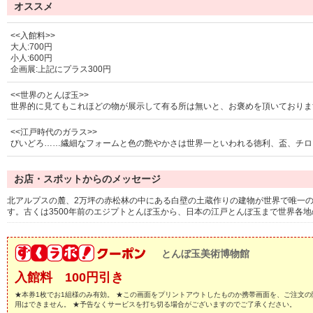
オススメ
<<入館料>>
大人:700円
小人:600円
企画展:上記にプラス300円
<<世界のとんぼ玉>>
世界的に見てもこれほどの物が展示して有る所は無いと、お褒めを頂いておりま
<<江戸時代のガラス>>
びいどろ……繊細なフォームと色の艶やかさは世界一といわれる徳利、盃、チロ
お店・スポットからのメッセージ
北アルプスの麓、2万坪の赤松林の中にある白壁の土蔵作りの建物が世界で唯一
す。古くは3500年前のエジプトとんぼ玉から、日本の江戸とんぼ玉まで世界各
とんぼ玉美術博物館
入館料 100円引き
★本券1枚でお1組様のみ有効。 ★この画面をプリントアウトしたものか携帯画面を、ご注文の
用はできません。 ★予告なくサービスを打ち切る場合がございますのでご了承ください。