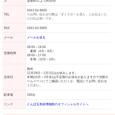
ス
道豊科I.Cより約30分
0261-62-8600
TEL
※お問い合わせの際は「ずくラボ！を見た」とお伝えいた
だければ幸いです。
FAX
0261-62-6805
メール
メールを送る
09:00～18:00
夏期（4月～9月）
営業時間
09:00～17:00
冬期（10月～3月）
無休
12月29日～1月1日はお休みします。
店休日
冬期(10月～3月末)は不定期のお休みがありますので当館ホ
ームページにてご確認いただくか、電話にてお問い合わせ
ください。
駐車場
200台
リンク
とんぼ玉美術博物館のオフィシャルサイトへ