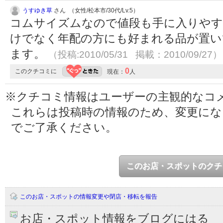
うすゆき草
さん （女性/松本市/30代/Lv.5）
コムサイズムなので値段も手に入りやす
けでなく年配の方にも好まれる品が置い
ます。
（投稿:2010/05/31 掲載：2010/09/27）
0
このクチコミに
現在：
人
※クチコミ情報はユーザーの主観的なコ
これらは投稿時の情報のため、変更に
でご了承ください。
このお店・スポットのクチ
このお店・スポットの情報変更や閉店・移転を報告
お店・スポット情報をブログにはる