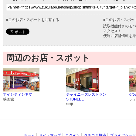
■
このお店・スポットを共有する
■
このお店・スポッ
読取機能付きのモバ
アクセス！
便利に店舗情報を持
周辺のお店・スポット
アイシティシネマ
チャイニーズレストラン
gr
映画館
SHUNLEE
レ
中華
ホーム
サイトマップ
ログイン
クチコミ投稿
プライバシーポ