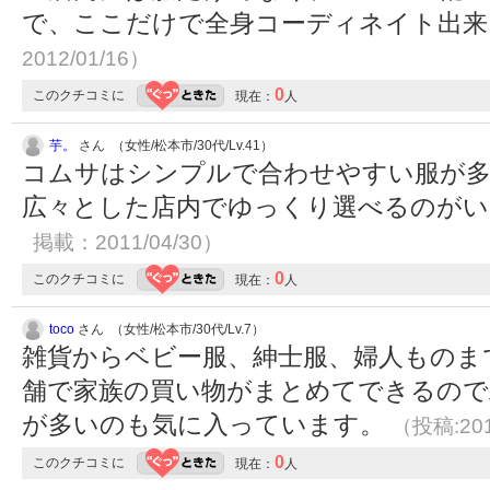
で、ここだけで全身コーディネイト出
2012/01/16）
0
このクチコミに
現在：
人
芋。
さん （女性/松本市/30代/Lv.41）
コムサはシンプルで合わせやすい服が
広々とした店内でゆっくり選べるのが
掲載：2011/04/30）
0
このクチコミに
現在：
人
toco
さん （女性/松本市/30代/Lv.7）
雑貨からベビー服、紳士服、婦人ものま
舗で家族の買い物がまとめてできるので
が多いのも気に入っています。
（投稿:201
0
このクチコミに
現在：
人