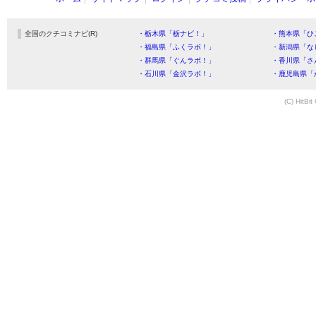
全国のクチコミナビ(R)
・栃木県「栃ナビ！」
・熊本県「ひ
・福島県「ふくラボ！」
・新潟県「な
・群馬県「ぐんラボ！」
・香川県「さ
・石川県「金沢ラボ！」
・鹿児島県「
(C) HitBit