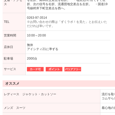
交通・アクセ
を左折、南和田交差点を右折。 ・塩尻北I.C.出てすぐ左
ス
折、次の信号を右折、流通団地交差点を左折。 ・国道19
号線村井下町交差点を西へ。
0263-97-3514
TEL
※お問い合わせの際は「ずくラボ！を見た」とお伝えいた
だければ幸いです。
営業時間
10:00～20:00
無休
店休日
アイシティ21に準ずる
駐車場
2000台
サービス
オススメ
レディース ジャケット・カットソー
流行を取
コムサら
メンズ スーツ
着心地の