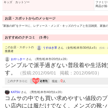
キッズ カットソー
ファミリ
商品が揃
お店・スポットからのメッセージ
”家族の絆”をテーマに、レディース・メンズ・キッズのウェアと生活雑貨、家族
おすすめのクチコミ （
5
件）
このお店・スポットの
うすゆき草
さん （女性/松本市/30代/Lv.5）
(投稿：2
推薦者
おやっきー
さん （男性/松本市/20代/Lv.28）
シンプルで派手過ぎない普段着や生活雑
す。
（投稿:2012/09/01 掲載：2012/09/03）
0
このクチコミに
現在：
人
KATSU
さん （男性/松本市/40代/Lv.20）
コムサの中でも買い求めやすい値段のブ
い店内には服だけでなく、メンズの靴･