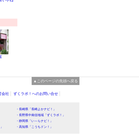
青いやね
富
▲このページの先頭へ戻る
営会社
ずくラボ！へのお問い合せ
・長崎県「長崎よかナビ！」
・長野県中南信地域「ずくラボ！」
・静岡県「い～らナビ！」
！」
・高知県「こうちドン！」