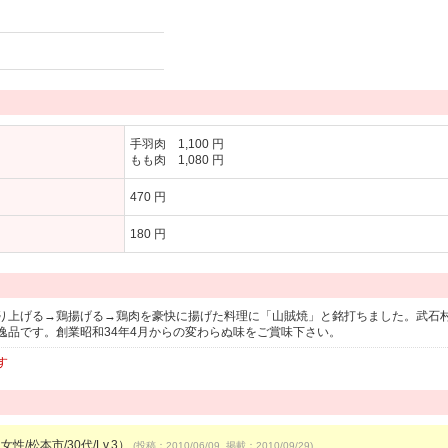
手羽肉 1,100 円
もも肉 1,080 円
470 円
180 円
り上げる→鶏揚げる→鶏肉を豪快に揚げた料理に「山賊焼」と銘打ちました。武石
逸品です。創業昭和34年4月からの変わらぬ味をご賞味下さい。
す
女性/松本市/30代/Lv.3）
(投稿：2010/06/09 掲載：2010/09/29)