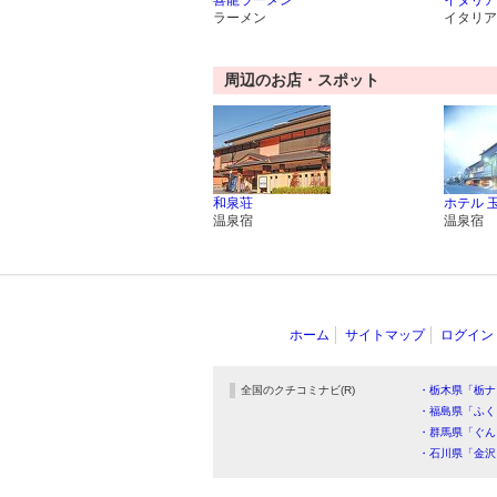
喜龍ラーメン
イタリア
ラーメン
イタリア
周辺のお店・スポット
和泉荘
ホテル 
温泉宿
温泉宿
ホーム
サイトマップ
ログイン
全国のクチコミナビ(R)
・栃木県「栃ナ
・福島県「ふく
・群馬県「ぐん
・石川県「金沢