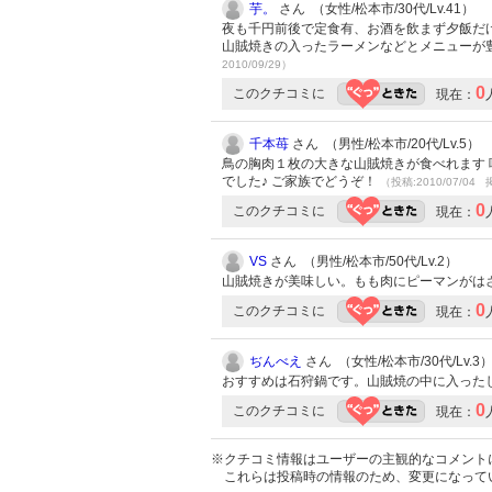
芋。
さん （女性/松本市/30代/Lv.41）
夜も千円前後で定食有、お酒を飲まず夕飯だ
山賊焼きの入ったラーメンなどとメニューが
2010/09/29）
0
このクチコミに
現在：
千本苺
さん （男性/松本市/20代/Lv.5）
鳥の胸肉１枚の大きな山賊焼きが食べれます 
でした♪ ご家族でどうぞ！
（投稿:2010/07/04 
0
このクチコミに
現在：
VS
さん （男性/松本市/50代/Lv.2）
山賊焼きが美味しい。もも肉にピーマンがは
0
このクチコミに
現在：
ぢんべえ
さん （女性/松本市/30代/Lv.3
おすすめは石狩鍋です。山賊焼の中に入った
0
このクチコミに
現在：
※クチコミ情報はユーザーの主観的なコメント
これらは投稿時の情報のため、変更になって