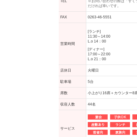
TEL
※お問い合わせの際は「ずく
だければ幸いです。
FAX
0263-46-5551
[ランチ]
11:30～14:00
L.o 14：00
営業時間
[ディナー]
17:00～22:00
L.o 21：00
店休日
火曜日
駐車場
5台
席数
小上がり16席＋カウンター8
収容人数
44名
サービス