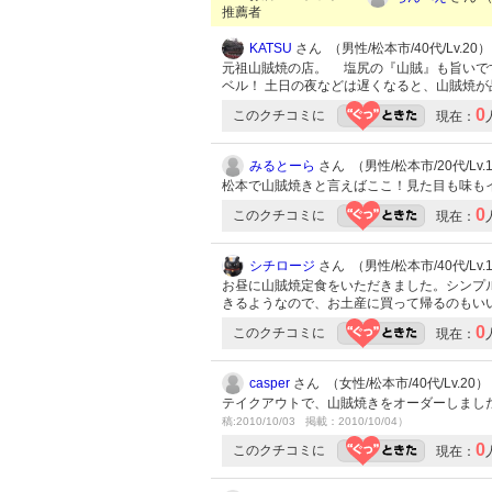
推薦者
KATSU
さん （男性/松本市/40代/Lv.20）
元祖山賊焼の店。 塩尻の『山賊』も旨いで
ベル！ 土日の夜などは遅くなると、山賊焼が
0
このクチコミに
現在：
みるとーら
さん （男性/松本市/20代/Lv.
松本で山賊焼きと言えばここ！見た目も味も
0
このクチコミに
現在：
シチロージ
さん （男性/松本市/40代/Lv.
お昼に山賊焼定食をいただきました。シンプ
きるようなので、お土産に買って帰るのもい
0
このクチコミに
現在：
casper
さん （女性/松本市/40代/Lv.20）
テイクアウトで、山賊焼きをオーダーしまし
稿:2010/10/03 掲載：2010/10/04）
0
このクチコミに
現在：