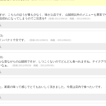
すが、こちらのほうが量も少なく、味が上品です。 山賊焼以外のメニューも豊富で
品切れになってしまうのでご注意を!!
（投稿:2011/09/14 掲載：2011/09/14）
人
13）
インパクト十分です。
（投稿:2011/06/21 掲載：2011/06/22）
人
10）
ルな昔ながらの山賊焼ですが、しつこくないのでどんどん食べれますね。テイクア
いなぁ。
（投稿:2011/05/29 掲載：2011/05/30）
人
た。家庭の味って感じでとてもおいしく頂きました。今度は店内で食べたいです。
人