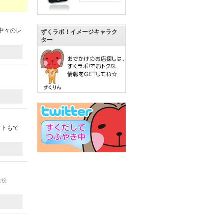
中々のレ
ずくラボ！イメージキャラク
ター
ウトもで
（投