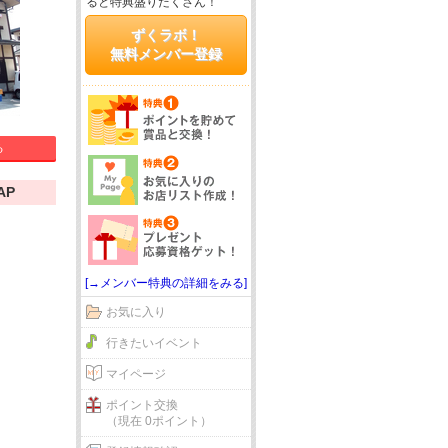
ると特典盛りだくさん！
ずくラボ！
無料メンバー登録
る
AP
[→メンバー特典の詳細をみる]
お気に入り
行きたいイベント
マイページ
ポイント交換
（現在 0ポイント）