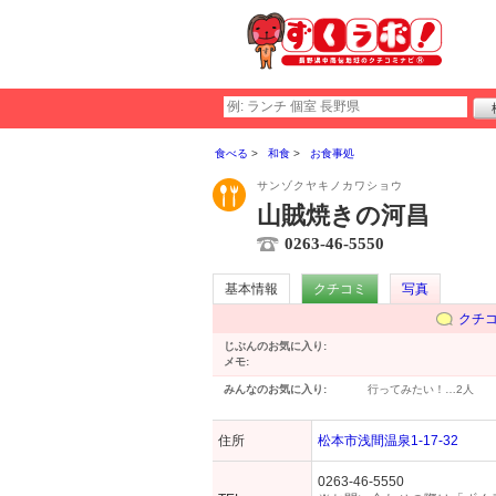
食べる
和食
お食事処
サンゾクヤキノカワショウ
山賊焼きの河昌
0263-46-5550
基本情報
クチコミ
写真
クチ
じぶんのお気に入り:
メモ:
みんなのお気に入り:
行ってみたい！…
2人
住所
松本市浅間温泉1-17-32
0263-46-5550