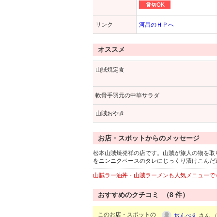
リンク
河昌のＨＰへ
オススメ
山賊焼定食
軟骨手羽元の中華サラダ
山賊おやき
お店・スポットからのメッセージ
松本山賊焼発祥の店です。山賊が旅人の物を取
をニンニクベースのタレにじっくり漬けこんだ
山賊ラー油丼・山賊ラーメンも人気メニューで
おすすめのクチコミ （
8
件）
このお店・スポットの
ぢんべえ
さん （