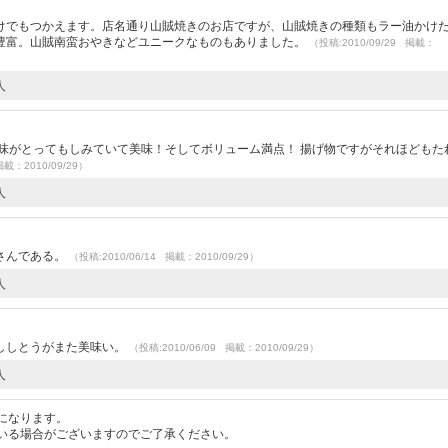
けでもつかえます。店名通り山賊焼きのお店ですが、山賊焼きの種類もラー油かけ
豊富。山賊南蛮おやきなどユニークなものもありました。
（投稿:2010/09/29 掲載：
人
味がとってもしみていて美味！そしてボリューム満点！ 揚げ物ですがそれほどもた
掲載：2010/09/29）
人
さんである。
（投稿:2010/06/14 掲載：2010/09/29）
人
）
ししとうがまた美味い。
（投稿:2010/06/09 掲載：2010/09/29）
人
になります。
いる場合がございますのでご了承ください。