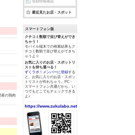
登録情報確認
最近見たお店・スポット
スマートフォン版
クチコミ数順で並び替えができ
ちゃう！
モバイル端末での検索結果もク
チコミ数順で並び替えができち
ゃうよ☆
お気に入りのお店・スポットリ
ストを持ち運べる！
ずくラボ！メンバーに登録
する
と、お気に入りのお店・スポッ
トリストが作れちゃう。PC・
スマートフォン共通だから、い
つでもどこでもチェックできる
村産の鶏肉
よ♪
https://www.zukulabo.net/