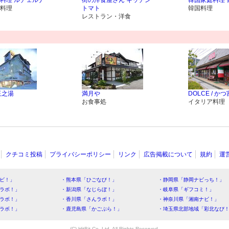
料理 ルチェルナ
街の洋食屋さん キッチン
韓国家庭料理 
料理
トマト
韓国料理
レストラン・洋食
玉之湯
満月や
DOLCE / かつ
お食事処
イタリア料理
クチコミ投稿
プライバシーポリシー
リンク
広告掲載について
規約
運
ビ！」
・熊本県「ひごなび！」
・静岡県「静岡ナビっち！」
ラボ！」
・新潟県「なじらぼ！」
・岐阜県「ギフコミ！」
ラボ！」
・香川県「さんラボ！」
・神奈川県「湘南ナビ！」
ラボ！」
・鹿児島県「かごぶら！」
・埼玉県北部地域「彩北なび
(C) HitBit Co.,Ltd. All Rights Reserved.