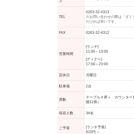
ス
0263-32-4313
TEL
※お問い合わせの際は「ずく
だければ幸いです。
FAX
0263-32-4312
[ランチ]
11:00～13:00
営業時間
[ディナー]
17:00～23:00
店休日
月曜日
駐車場
2台
テーブル４席＋ カウンター1
席数
階12席）
収容人数
34名
[ランチ予算]
ご予算
810円 ～