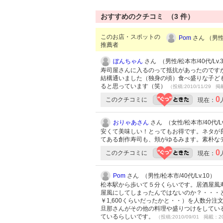
おすすめのクチコミ （
3
件）
このお店・スポットの
Pom
さん （男性/
推薦者
ぼんちゃん
さん （男性/松本市/40代/Lv.
寿司屋さんに入るのって抵抗があったのです
結構通いました（独身の頃）食べ盛りな子ど
ると思っています（笑）
（投稿:2010/11/29 掲
0
このクチコミに
現在：
おりゃあさん
さん （女性/松本市/40代/Lv
安くて美味しい！とってもお得です。ネタが
てある創作寿司も、頬がゆるみます。素朴な
0
このクチコミに
現在：
Pom
さん （男性/松本市/40代/Lv.10）
松本駅から歩いて５分くらいです。居酒屋風
屋風にしてしまったんではないのか？・・・
￥1,600くらいだったかと・・）を人数分
旦那さんがその他の料理や盛りつけをしてい
ているらしいです。
（投稿:2010/09/01 掲載：20