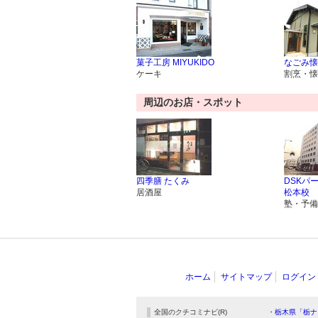
菓子工房 MIYUKIDO
なごみ懐
ケーキ
割烹・懐
周辺のお店・スポット
四季膳 たくみ
DSKパ
居酒屋
松本校
塾・予備
ホーム
サイトマップ
ログイン
全国のクチコミナビ(R)
・栃木県「栃ナ