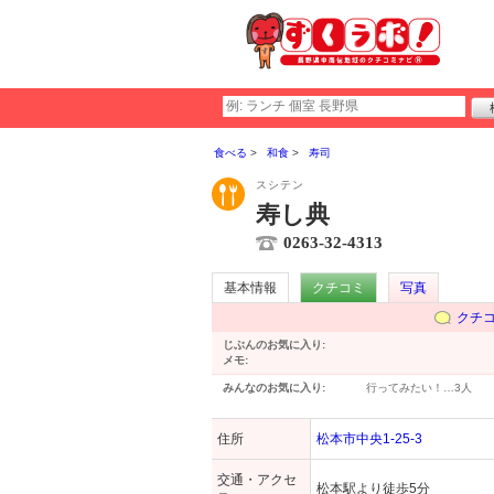
食べる
和食
寿司
スシテン
寿し典
0263-32-4313
基本情報
クチコミ
写真
クチ
じぶんのお気に入り:
メモ:
みんなのお気に入り:
行ってみたい！…
3人
住所
松本市中央1-25-3
交通・アクセ
松本駅より徒歩5分