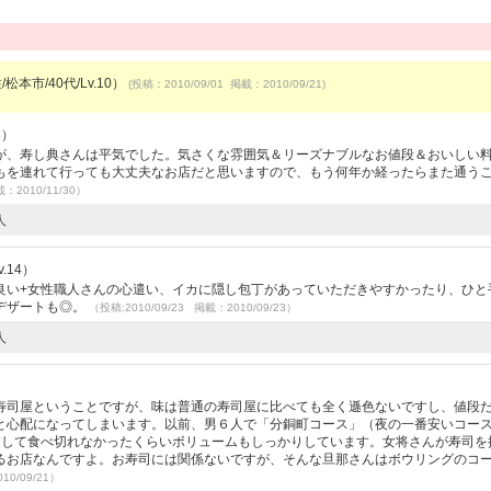
松本市/40代/Lv.10）
(投稿：2010/09/01 掲載：2010/09/21)
3）
が、寿し典さんは平気でした。気さくな雰囲気＆リーズナブルなお値段＆おいしい
もを連れて行っても大丈夫なお店だと思いますので、もう何年か経ったらまた通う
載：2010/11/30）
人
.14）
良い+女性職人さんの心遣い、イカに隠し包丁があっていただきやすかったり、ひと
デザートも◎。
（投稿:2010/09/23 掲載：2010/09/23）
人
寿司屋ということですが、味は普通の寿司屋に比べても全く遜色ないですし、値段
と心配になってしまいます。以前、男６人で「分銅町コース」（夜の一番安いコー
注文して食べ切れなかったくらいボリュームもしっかりしています。女将さんが寿司を
るお店なんですよ。お寿司には関係ないですが、そんな旦那さんはボウリングのコ
10/09/21）