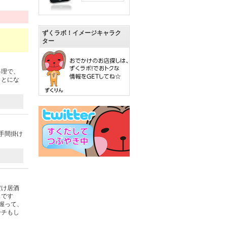
ずくラボ！イメージキャラク
ター
料理で、
ことにな
手間掛け
だけ居酒
スです
握って、
ーチもし