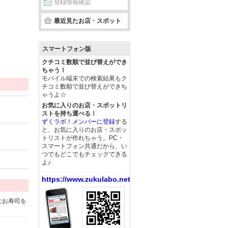
登録情報確認
最近見たお店・スポット
スマートフォン版
クチコミ数順で並び替えができ
ちゃう！
モバイル端末での検索結果もク
チコミ数順で並び替えができち
ゃうよ☆
お気に入りのお店・スポットリ
ストを持ち運べる！
ずくラボ！メンバーに登録
する
と、お気に入りのお店・スポッ
トリストが作れちゃう。PC・
スマートフォン共通だから、い
つでもどこでもチェックできる
よ♪
https://www.zukulabo.net/
なお寿司を