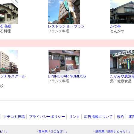
石 茶藍
レストラン ル・ブラン
かつ亭
石料理
フランス料理
とんかつ
ーソナルスクール
DINING BAR NOMDOS
たかみや恵深
フランス料理
薬・健康食品
校
クチコミ投稿
プライバシーポリシー
リンク
広告掲載について
規約
運
ビ！」
・熊本県「ひごなび！」
・静岡県「静岡ナビっち！」