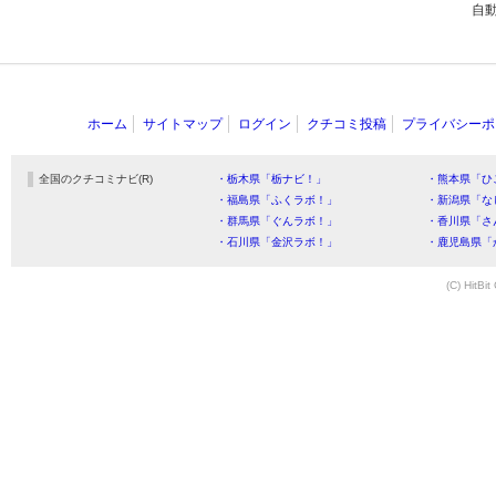
自
ホーム
サイトマップ
ログイン
クチコミ投稿
プライバシーポ
全国のクチコミナビ(R)
・栃木県「栃ナビ！」
・熊本県「ひ
・福島県「ふくラボ！」
・新潟県「な
・群馬県「ぐんラボ！」
・香川県「さ
・石川県「金沢ラボ！」
・鹿児島県「
(C) HitBit