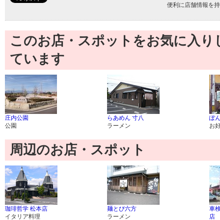
便利に店舗情報を持
このお店・スポットをお気に入り
ています
庄内公園
らあめん 寸八
ぽ
公園
ラーメン
お
周辺のお店・スポット
珈琲哲学 松本店
麺とび六方
車
イタリア料理
ラーメン
店