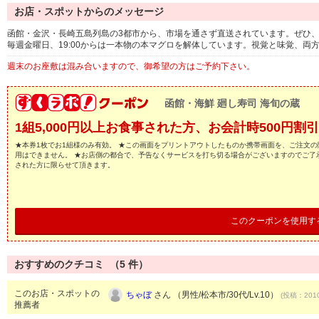
お店・スポットからのメッセージ
函館・金沢・長崎五島列島の3都市から、市場を通さず直送されています。ぜひ
毎週金曜日、19:00からは一本物の本マグロを解体しています。視覚と味覚、両
週末のお座敷は混み合いますので、御希望の方はご予約下さい。
函館・海鮮 廻し寿司 海旬の蔵
1組5,000円以上お食事された方、お会計時500円割引
★本券1枚でお1組様のみ有効。 ★この画面をプリントアウトしたものか携帯画面を、ご注文の
用はできません。 ★お店側の都合で、予告なくサービスを打ち切る場合がございますのでご了
された方に限らせて頂きます。
このクーポンを使用す
おすすめのクチコミ （
5
件）
このお店・スポットの
ちゃぼ
さん （男性/松本市/30代/Lv.10）
(投稿：2010
推薦者