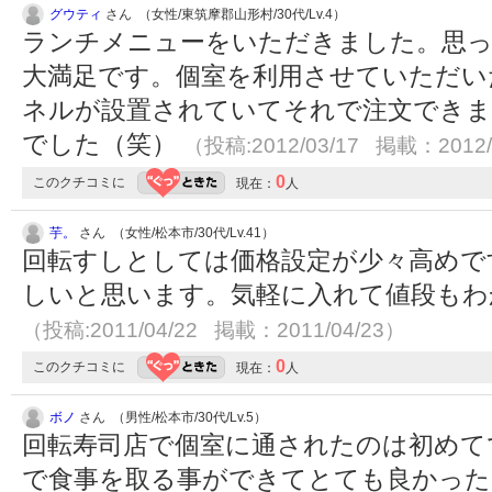
グウティ
さん （女性/東筑摩郡山形村/30代/Lv.4）
ランチメニューをいただきました。思
大満足です。個室を利用させていただい
ネルが設置されていてそれで注文できま
でした（笑）
（投稿:2012/03/17 掲載：2012/
0
このクチコミに
現在：
人
芋。
さん （女性/松本市/30代/Lv.41）
回転すしとしては価格設定が少々高めで
しいと思います。気軽に入れて値段もわ
（投稿:2011/04/22 掲載：2011/04/23）
0
このクチコミに
現在：
人
ボノ
さん （男性/松本市/30代/Lv.5）
回転寿司店で個室に通されたのは初めて
で食事を取る事ができてとても良かった