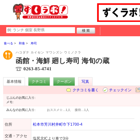
食べる
和食
寿司
ハコダテ カイセン マワシズシ ウミノクラ
函館・海鮮 廻し寿司 海旬の蔵
0263-85-4741
基本情報
クチコミ
クーポン
写真
クチコミを書く
チェックイン
じぶんのお気に入り:
メモ:
みんなのお気に入り:
おススメ☆…
1人
接待…
1人
住所
松本市芳川村井町巾下1700-4
交通・アクセ
塩尻北ICより車で3分