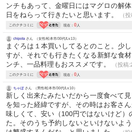
ンチもあって、金曜日にはマグロの解体
日をねらって行きたいと思います。
（投稿
0
このクチコミに
現在：
人
chipota
さん （女性/松本市/30代/Lv.13）
まぐろは１本買いしてるとのこと。少し
すが、それでも行きたくなる新鮮な食材
ンチ、一品料理もおススメです。
（投稿:2
0
このクチコミに
現在：
人
ちゃぼ
さん （男性/松本市/30代/Lv.10）
新しく出来たみたいだから一度食べて見
を知った経緯ですが、その時はお客さん
味しくて、安い（100円ではないけど
た。そのうち予約しないといけないよ