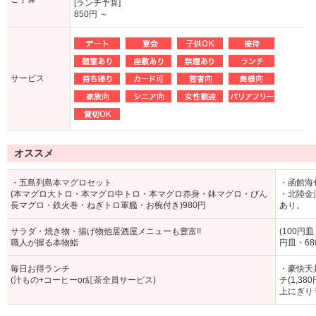
[ランチ予算]
850円 ～
サービス
オススメ
・五島列島本マグロセット
・函館海旬
(本マグロ大トロ・本マグロ中トロ・本マグロ赤身・鉢マグロ・びん
・北陸金沢
長マグロ・鉄火巻・ねぎトロ軍艦・お椀付き)980円
あり。
サラダ・焼き物・揚げ物他居酒屋メニューも豊富!!
(100円
職人が握る本物鮨
円皿・68
毎日お得ランチ
・豪快天丼
(汁もの+コーヒーor紅茶全員サービス)
チ(1,3
上にぎりラ