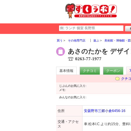
買う
その他専門店
遊ぶ
美術館・博物館・図
あさのたかを デザ
0263-77-1977
基本情報
クチコミ
クーポン
クチ
じぶんのお気に入り:
メモ:
みんなのお気に入り:
住所
安曇野市三郷小倉6456-16
交通・アクセ
車:松本I.C.より約15分、豊科I
ス