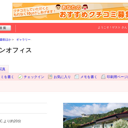
ようこそ！
ゲスト
さん
書館ほか
ギャラリー
インオフィス
写真
コミを書く
チェックイン
お気に入り
メモを書く
印刷用ページ
.C.より約20分