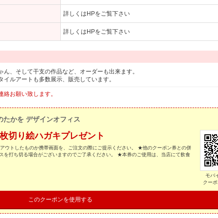
詳しくはHPをご覧下さい
詳しくはHPをご覧下さい
ゃん、そして干支の作品など、オーダーも出来ます。
タイルアートも多数展示、販売しています。
連絡お願い致します。
のたかを デザインオフィス
1枚切り絵ハガキプレゼント
トアウトしたものか携帯画面を、ご注文の際にご提示ください。 ★他のクーポン券との併
スを打ち切る場合がございますのでご了承ください。 ★本券のご使用は、当店にて飲食
モバ
クーポ
このクーポンを使用する