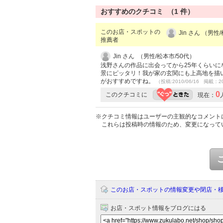
おすすめのクチコミ （
1
件）
このお店・スポットの
Jin さん （男性
推薦者
Jin さん （男性/松本市/50代）
浅野さんの作品に出会ってから25年くらい
景にピッタリ！我が家の玄関にも上高地を描
がおすすめですね。
（投稿:2010/06/16 掲載：20
0
このクチコミに
現在：
※クチコミ情報はユーザーの主観的なコメント
これらは投稿時の情報のため、変更になって
このお店・スポットの情報変更や閉店・
お店・スポット情報をブログにはる