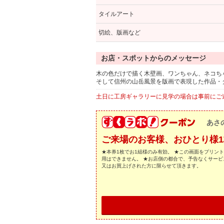
タイルアート
切絵、版画など
お店・スポットからのメッセージ
木の色だけで描く木壁画、ワンちゃん、ネコち
そして信州の山岳風景を版画で表現した作品・
土日に工房ギャラリーに見学の場合は事前にご
あさ
ご来場のお客様、おひとり様
★本券1枚でお1組様のみ有効。 ★この画面をプリン
用はできません。 ★お店側の都合で、予告なくサービ
又はお買上げされた方に限らせて頂きます。