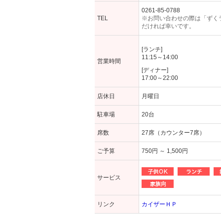
0261-85-0788
TEL
※お問い合わせの際は「ずく
だければ幸いです。
[ランチ]
11:15～14:00
営業時間
[ディナー]
17:00～22:00
店休日
月曜日
駐車場
20台
席数
27席（カウンター7席）
ご予算
750円 ～ 1,500円
サービス
リンク
カイザーＨＰ