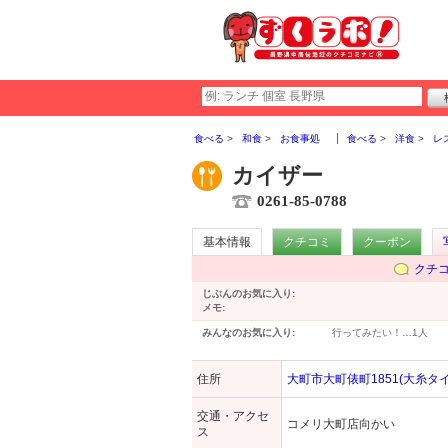
食べる
和食
お食事処
食べる
洋食
レ
カイザー
0261-85-0788
基本情報
クチコミ
クーポン
クチ
じぶんのお気に入り:
メモ:
みんなのお気に入り:
行ってみたい！…
1人
住所
大町市大町俵町1851(大糸タ
交通・アクセ
コメリ大町店向かい
ス