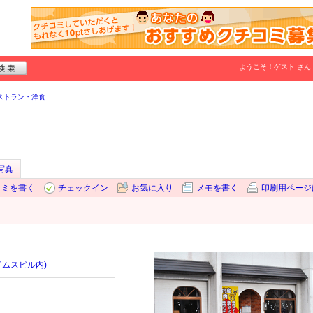
ようこそ！
ゲスト
さん
ストラン・洋食
写真
コミを書く
チェックイン
お気に入り
メモを書く
印刷用ページ
イムスビル内)