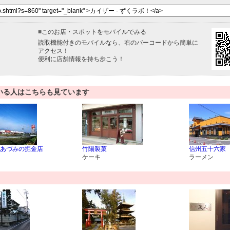
■
このお店・スポットをモバイルでみる
読取機能付きのモバイルなら、右のバーコードから簡単に
アクセス！
便利に店舗情報を持ち歩こう！
いる人はこちらも見ています
あづみの掘金店
竹陽製菓
信州五十六家
ケーキ
ラーメン