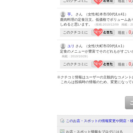
0
このクチコミに
現在：
芋。
さん （女性/松本市/30代/Lv.41）
鹿肉料理の定食注文。低価格でボリュームあ
しめると思います。
（投稿:2010/12/09 掲載：20
0
このクチコミに
現在：
ユリ
さん （女性/大町市/20代/Lv.1）
定食のメニューが豊富でそのどれもがすごい
掲載：2010/10/28）
0
このクチコミに
現在：
※クチコミ情報はユーザーの主観的なコメント
これらは投稿時の情報のため、変更になって
このお店・スポットの情報変更や閉店・
お店・スポット情報をブログにはる