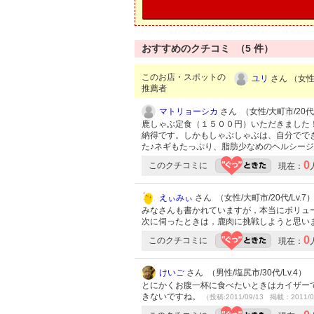
おすすめのクチコミ （
5
件）
このお店・スポットの
ユリ
さん （女性/
推薦者
マトリョーシカ
さん （女性/大町市/20代/
鹿しゃぶ定食（１５００円）いただきました
納得です。しかもしゃぶしゃぶは、自分でで
た♪ネギもたっぷり、脂肪少なめのヘルシー
0
このクチコミに
現在：
えぃみぃ
さん （女性/大町市/20代/Lv.7
みなさんも書かれていますが，本当にボリュ
次に伺ったときは，鹿肉に挑戦しようと思い
0
このクチコミに
現在：
けいご
さん （男性/塩尻市/30代/Lv.4）
とにかくお腹一杯に食べたいときはカイザーで
きないですね。
（投稿:2011/09/13 掲載：2011/0