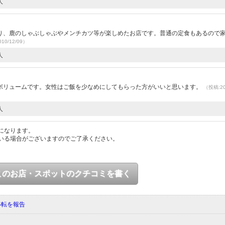
人
り、鹿のしゃぶしゃぶやメンチカツ等が楽しめたお店です。普通の定食もあるので
10/12/09）
人
ボリュームです。女性はご飯を少なめにしてもらった方がいいと思います。
（投稿:20
人
になります。
いる場合がございますのでご了承ください。
このお店・スポットのクチコミを書く
移転を報告