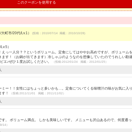
このクーポンを使用する
大町市/20代/Lv.1）
(投稿：2010/07/14 掲載：2010/10/28)
Lv.5）
！えっ一人分？？というボリューム。定食にしてはややお高めですが、ボリューム
きます！（お鍋が出てきます）冷しゃぶのようなのを想像していたのでうれしい勘
ジビエ♪ぜひ１度お試しください。
（投稿:2012/01/24 掲載：2012/01/25）
人
）
ーミー！！女性にはちょっと多いかも…。定食についてくる味噌汁の味がお気に入
ます！
（投稿:2011/11/01 掲載：2011/11/02）
人
す。 ボリューム満点。 しかも美味しいです。 メニューも沢山あるので、何度通
9/14）