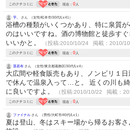
0
このクチコミに
現在：
人
芋。
さん （女性/松本市/30代/Lv.41）
浴槽の種類がいくつかあり、特に泉質が
のはいいですね。酒の博物館と徒歩すぐ
いいかと。
（投稿:2010/10/24 掲載：2010/10
0
このクチコミに
現在：
人
茎若布
さん （女性/東京都葛飾区/30代/Lv.4）
大広間や軽食販売もあり、ノンビリ１日
で休んで温泉入って…と。 近くの川も
に良いですよ。
（投稿:2010/10/22 掲載：201
0
このクチコミに
現在：
人
ファイナル
さん （男性/大町市/40代/Lv.1）
夏は登山、冬はスキー場から帰るお客さ