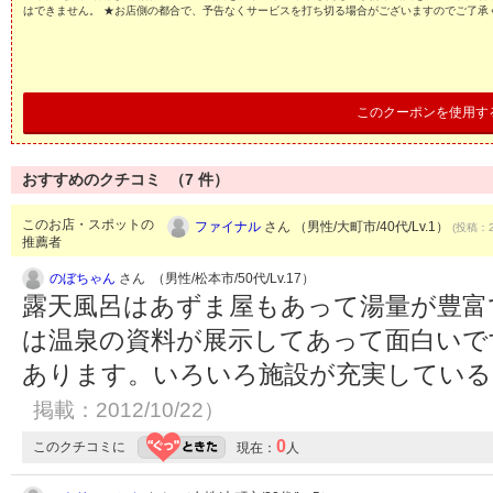
はできません。 ★お店側の都合で、予告なくサービスを打ち切る場合がございますのでご了承
このクーポンを使用す
おすすめのクチコミ （
7
件）
このお店・スポットの
ファイナル
さん （男性/大町市/40代/Lv.1）
(投稿：2
推薦者
のぼちゃん
さん （男性/松本市/50代/Lv.17）
露天風呂はあずま屋もあって湯量が豊富
は温泉の資料が展示してあって面白いで
あります。いろいろ施設が充実してい
掲載：2012/10/22）
0
このクチコミに
現在：
人