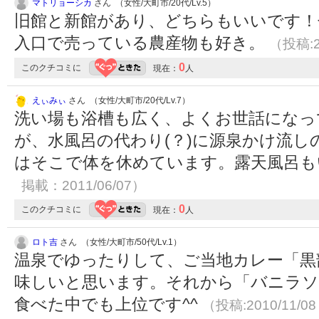
マトリョーシカ
さん （女性/大町市/20代/Lv.5）
旧館と新館があり、どちらもいいです！
入口で売っている農産物も好き。
（投稿:2
0
このクチコミに
現在：
人
えぃみぃ
さん （女性/大町市/20代/Lv.7）
洗い場も浴槽も広く、よくお世話になっ
が、水風呂の代わり(？)に源泉かけ流
はそこで体を休めています。露天風呂
掲載：2011/06/07）
0
このクチコミに
現在：
人
ロト吉
さん （女性/大町市/50代/Lv.1）
温泉でゆったりして、ご当地カレー「黒
味しいと思います。それから「バニラ
食べた中でも上位です^^
（投稿:2010/11/0