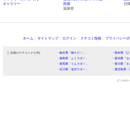
ギャラリー
田屋
日
温泉宿
ホーム
サイトマップ
ログイン
クチコミ投稿
プライバシーポ
全国のクチコミナビ(R)
・栃木県「栃ナビ！」
・熊本県「ひ
・福島県「ふくラボ！」
・新潟県「な
・群馬県「ぐんラボ！」
・香川県「さ
・石川県「金沢ラボ！」
・鹿児島県「
(C) HitBit