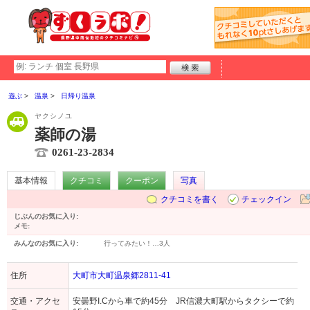
遊ぶ
温泉
日帰り温泉
ヤクシノユ
薬師の湯
0261-23-2834
基本情報
クチコミ
クーポン
写真
クチコミを書く
チェックイン
じぶんのお気に入り:
メモ:
みんなのお気に入り:
行ってみたい！…
3人
住所
大町市大町温泉郷2811-41
交通・アクセ
安曇野I.Cから車で約45分 JR信濃大町駅からタクシーで約