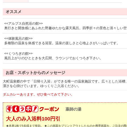
オススメ
<<アルプス自然浴の館>>
奥行きと開放感にあふれた野趣ゆたかな露天風呂。四季折々の景色と清々しい空
<<体験風呂の館>>
多種類の温泉を体感できる浴室。温泉の楽しさと心地よさがいっぱいです。
<<くつろぎの館>>
風呂上がりのひとときを大広間、ラウンジでおくつろぎ下さい。
お店・スポットからのメッセージ
大町温泉郷の中で「日帰り入浴」ができる唯一の温泉施設です。広々とした浴槽
潔さを心掛けています。ゆっくりご入浴ください。
ダムカレーあります。ぜひ食べてみて下さい。
薬師の湯
大人のみ入浴料100円引
★本券1枚で5名様まで有効。 ★この画面をプリントアウトしたものか携帯画面を、ご注文の際