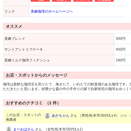
リンク
美麻珈琲のホームページへ
オススメ
美麻ブレンド
500円
サントアントリフケーキ
450円
黒糖ミルク珈琲フィナンシェ
180円
お店・スポットからのメッセージ
珈琲は新鮮な珈琲豆を煎りたて、挽きたて、いれたての鮮度感のある珈琲です。
ただきたいと思います。緑豊かな森の中の手作りの家で自家焙煎の珈琲をゆっく
おすすめのクチコミ （
2
件）
このお店・スポットの
あかちゃん
さん （男性/松本市/30代/Lv.4）
(投稿：2
推薦者
まーおばさん
さん （女性/松本市/30代/Lv.2）