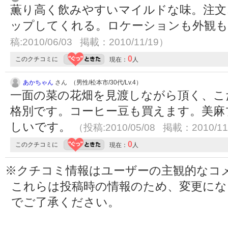
薫り高く飲みやすいマイルドな味。注文
ップしてくれる。ロケーションも外観
稿:2010/06/03 掲載：2010/11/19）
0
このクチコミに
現在：
人
あかちゃん
さん （男性/松本市/30代/Lv.4）
一面の菜の花畑を見渡しながら頂く、こ
格別です。コーヒー豆も買えます。美麻
しいです。
（投稿:2010/05/08 掲載：2010/11
0
このクチコミに
現在：
人
※クチコミ情報はユーザーの主観的なコ
これらは投稿時の情報のため、変更に
でご了承ください。