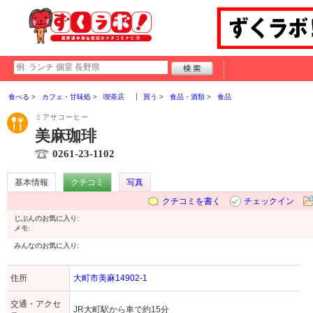
食べる
カフェ・甘味処
喫茶店
買う
食品・酒類
食品
ミアサコーヒー
美麻珈琲
0261-23-1102
基本情報
クチコミ
写真
クチコミを書く
チェックイン
じぶんのお気に入り:
メモ:
みんなのお気に入り:
住所
大町市美麻14902-1
交通・アクセ
JR大町駅から車で約15分