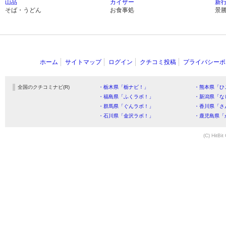
山品
カイザー
新
そば・うどん
お食事処
景
ホーム
サイトマップ
ログイン
クチコミ投稿
プライバシーポ
全国のクチコミナビ(R)
・栃木県「栃ナビ！」
・熊本県「ひ
・福島県「ふくラボ！」
・新潟県「な
・群馬県「ぐんラボ！」
・香川県「さ
・石川県「金沢ラボ！」
・鹿児島県「
(C) HitBit