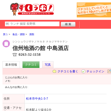
買う
食品・酒類
酒類
シンシュウジザケノヤカタ ナカジマサケテン
信州地酒の館 中島酒店
0263-32-1158
基本情報
クチコミ
写真
クチコミを書く
チェックイン
じぶんのお気に入り:
メモ:
みんなのお気に入り:
住所
松本市中央1-3-7
交通・アクセ
松本駅より徒歩1分