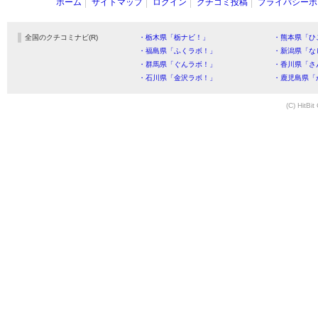
ホーム
サイトマップ
ログイン
クチコミ投稿
プライバシーポ
全国のクチコミナビ(R)
・栃木県「栃ナビ！」
・熊本県「ひ
・福島県「ふくラボ！」
・新潟県「な
・群馬県「ぐんラボ！」
・香川県「さ
・石川県「金沢ラボ！」
・鹿児島県「
(C) HitBit