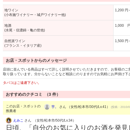
地ワイン
1,200 円
(小布施ワイナリー・城戸ワイナリー他)
地酒
1,000 
(水尾・信濃錦・亀の世他)
自然派ワイン
1,500 円
(フランス・イタリア産)
お店・スポットからのメッセージ
店頭に並んでいる商品はすべて詳しく説明させていただきますので、お客様のご
取り扱っています。分からないことなど相談にのりますのでお気軽にお声掛け下
タバコはご遠慮下さい。
おすすめのクチコミ （
3
件）
このお店・スポットの
芋。
さん （女性/松本市/30代/Lv.41）
(投稿：2010/0
推薦者
えみこ
さん （女性/松本市/50代/Lv.34）
日頃、「自分のお気に入りのお酒を発見