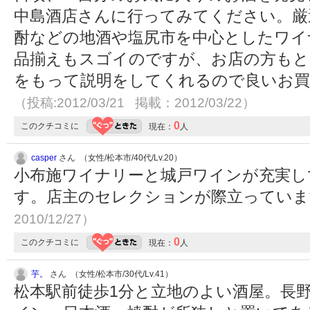
中島酒店さんに行ってみてください。厳
酎などの地酒や塩尻市を中心としたワイ
品揃えもスゴイのですが、お店の方もと
をもって説明をしてくれるので良いお買
（投稿:2012/03/21 掲載：2012/03/22）
0
このクチコミに
現在：
人
casper
さん （女性/松本市/40代/Lv.20）
小布施ワイナリーと城戸ワインが充実し
す。店主のセレクションが際立ってい
2010/12/27）
0
このクチコミに
現在：
人
芋。
さん （女性/松本市/30代/Lv.41）
松本駅前徒歩1分と立地のよい酒屋。長