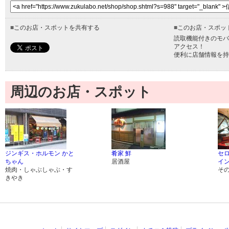
■
このお店・スポットを共有する
■
このお店・スポッ
読取機能付きのモバ
アクセス！
便利に店舗情報を持
周辺のお店・スポット
ジンギス・ホルモン かと
肴家 鮮
セロ
ちゃん
居酒屋
イ
焼肉・しゃぶしゃぶ・す
そ
きやき