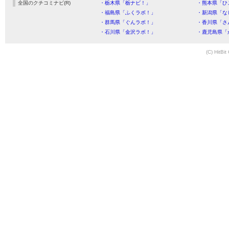
全国のクチコミナビ(R)
・栃木県「栃ナビ！」
・熊本県「ひ
・福島県「ふくラボ！」
・新潟県「な
・群馬県「ぐんラボ！」
・香川県「さ
・石川県「金沢ラボ！」
・鹿児島県「
(C) HitBit