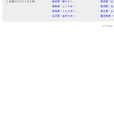
全国のクチコミナビ(R)
・栃木県「栃ナビ！」
・熊本県「ひ
・福島県「ふくラボ！」
・新潟県「な
・群馬県「ぐんラボ！」
・香川県「さ
・石川県「金沢ラボ！」
・鹿児島県「
(C) HitBit