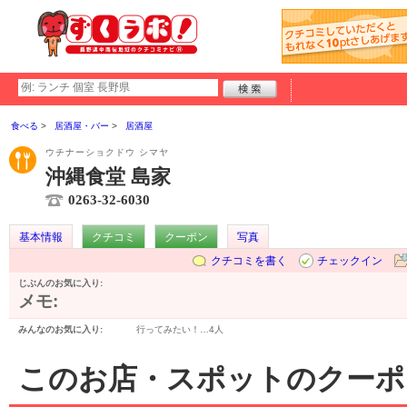
食べる
居酒屋・バー
居酒屋
ウチナーショクドウ シマヤ
沖縄食堂 島家
0263-32-6030
基本情報
クチコミ
クーポン
写真
クチコミを書く
チェックイン
じぶんのお気に入り:
メモ:
みんなのお気に入り:
行ってみたい！…
4人
このお店・スポットのクーポ