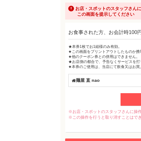
お店・スポットのスタッフさん
この画面を提示してください
お食事された方、お会計時100
★本券1枚でお1組様のみ有効。
★この画面をプリントアウトしたものか携
★他のクーポン券との併用はできません。
★お店側の都合で、予告なくサービスを打
★本券のご使用は、当店にて飲食又はお買
麺屋 直 nao
※お店・スポットのスタッフさんに操
※この操作を行うと取り消すことはで