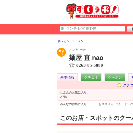
食べる
ラーメン
メンヤ ナオ
麺屋 直 nao
0263-85-5080
基本情報
クチコミ
クーポン
クチ
じぶんのお気に入り:
メモ:
みんなのお気に入り:
おススメ☆…
2人
行っ
このお店・スポットのクー