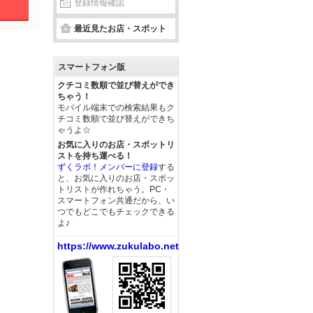
登録情報確認
最近見たお店・スポット
スマートフォン版
クチコミ数順で並び替えができ
ちゃう！
モバイル端末での検索結果もク
チコミ数順で並び替えができち
ゃうよ☆
お気に入りのお店・スポットリ
ストを持ち運べる！
ずくラボ！メンバーに登録
する
と、お気に入りのお店・スポッ
トリストが作れちゃう。PC・
スマートフォン共通だから、い
つでもどこでもチェックできる
よ♪
https://www.zukulabo.net/