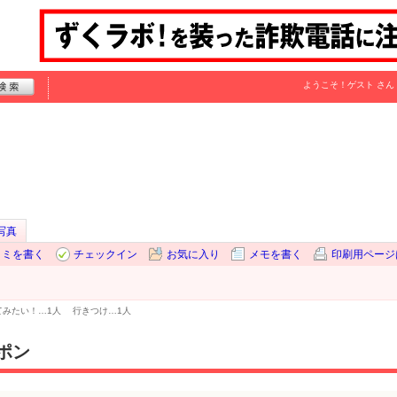
ようこそ！
ゲスト
さん
写真
コミを書く
チェックイン
お気に入り
メモを書く
印刷用ページ
てみたい！…
1人
行きつけ…
1人
ポン