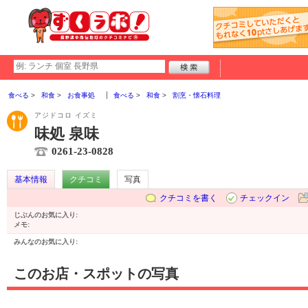
食べる
和食
お食事処
食べる
和食
割烹・懐石料理
アジドコロ イズミ
味処 泉味
0261-23-0828
基本情報
クチコミ
写真
クチコミを書く
チェックイン
じぶんのお気に入り:
メモ:
みんなのお気に入り:
このお店・スポットの写真