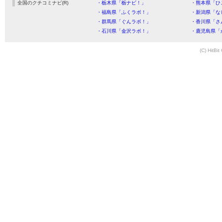
全国のクチコミナビ(R)
・栃木県「栃ナビ！」
・熊本県「ひ
・福島県「ふくラボ！」
・新潟県「な
・群馬県「ぐんラボ！」
・香川県「さ
・石川県「金沢ラボ！」
・鹿児島県「
(C) HitBit