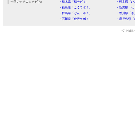
全国のクチコミナビ(R)
・栃木県「栃ナビ！」
・熊本県「ひ
・福島県「ふくラボ！」
・新潟県「な
・群馬県「ぐんラボ！」
・香川県「さ
・石川県「金沢ラボ！」
・鹿児島県「
(C) HitBit