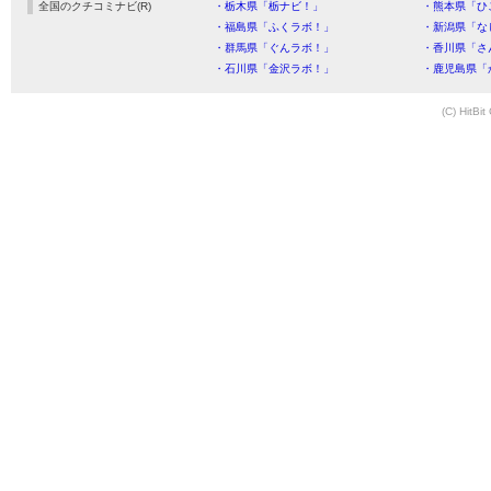
全国のクチコミナビ(R)
・栃木県「栃ナビ！」
・熊本県「ひ
・福島県「ふくラボ！」
・新潟県「な
・群馬県「ぐんラボ！」
・香川県「さ
・石川県「金沢ラボ！」
・鹿児島県「
(C) HitBit