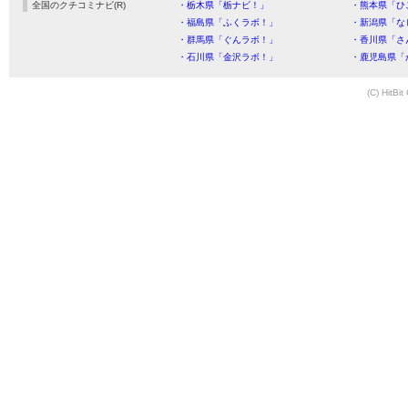
全国のクチコミナビ(R)
・栃木県「栃ナビ！」
・熊本県「ひ
・福島県「ふくラボ！」
・新潟県「な
・群馬県「ぐんラボ！」
・香川県「さ
・石川県「金沢ラボ！」
・鹿児島県「
(C) HitBit