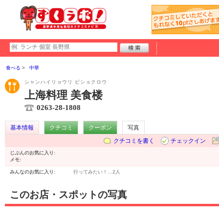
食べる
中華
シャンハイリョウリ ビショクロウ
上海料理 美食楼
0263-28-1808
基本情報
クチコミ
クーポン
写真
クチコミを書く
チェックイン
じぶんのお気に入り:
メモ:
みんなのお気に入り:
行ってみたい！…
2人
このお店・スポットの写真