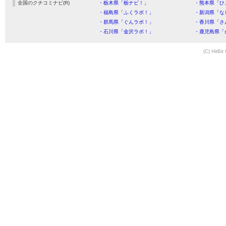
全国のクチコミナビ(R)
・栃木県「栃ナビ！」
・熊本県「ひ
・福島県「ふくラボ！」
・新潟県「な
・群馬県「ぐんラボ！」
・香川県「さ
・石川県「金沢ラボ！」
・鹿児島県「
(C) HitBit