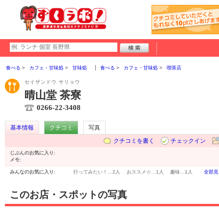
食べる
カフェ・甘味処
甘味処
食べる
カフェ・甘味処
喫茶店
セイザンドウ サリョウ
晴山堂 茶寮
0266-22-3408
基本情報
クチコミ
写真
クチコミを書く
チェックイン
じぶんのお気に入り:
メモ:
みんなのお気に入り:
行ってみたい！…
2人
おススメ☆…
1人
趣味…
1人
全部見
このお店・スポットの写真