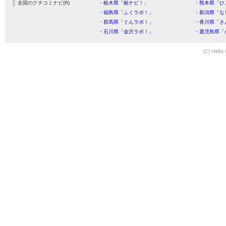
全国のクチコミナビ(R)
・栃木県「栃ナビ！」
・熊本県「ひ
・福島県「ふくラボ！」
・新潟県「な
・群馬県「ぐんラボ！」
・香川県「さ
・石川県「金沢ラボ！」
・鹿児島県「
(C) HitBit