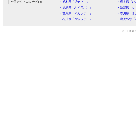
全国のクチコミナビ(R)
・栃木県「栃ナビ！」
・熊本県「ひ
・福島県「ふくラボ！」
・新潟県「な
・群馬県「ぐんラボ！」
・香川県「さ
・石川県「金沢ラボ！」
・鹿児島県「
(C) HitBit