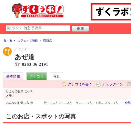
食べる
カフェ・甘味処
喫茶店
アゼミチ
あぜ道
0263-36-2191
基本情報
クチコミ
写真
クチコミを書く
チェックイン
じぶんのお気に入り:
メモ:
みんなのお気に入り:
行ってみたい！…
2人
ランチ…
1人
お気に入り…
1人
全部
このお店・スポットの写真