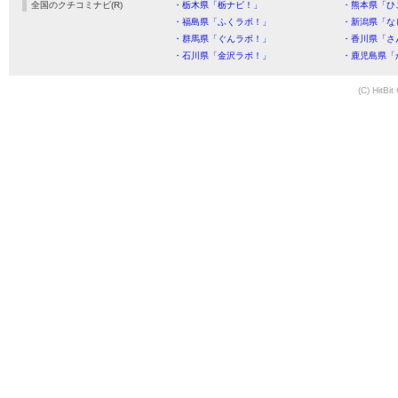
全国のクチコミナビ(R)
・栃木県「栃ナビ！」
・熊本県「ひ
・福島県「ふくラボ！」
・新潟県「な
・群馬県「ぐんラボ！」
・香川県「さ
・石川県「金沢ラボ！」
・鹿児島県「
(C) HitBit