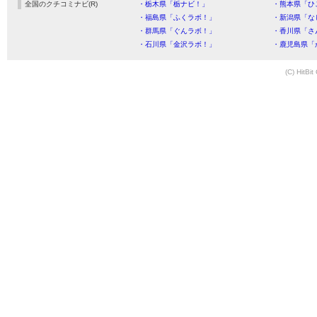
全国のクチコミナビ(R)
・栃木県「栃ナビ！」
・熊本県「ひ
・福島県「ふくラボ！」
・新潟県「な
・群馬県「ぐんラボ！」
・香川県「さ
・石川県「金沢ラボ！」
・鹿児島県「
(C) HitBit