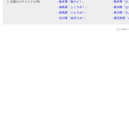
全国のクチコミナビ(R)
・栃木県「栃ナビ！」
・熊本県「ひ
・福島県「ふくラボ！」
・新潟県「な
・群馬県「ぐんラボ！」
・香川県「さ
・石川県「金沢ラボ！」
・鹿児島県「
(C) HitBit