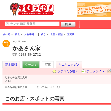
食べる
和食
お食事処
買う
食品・酒類
直売所
カアサンチ
かあさん家
0263-69-2712
基本情報
クチコミ
写真
ヤムヤムナガノ
クチコミを書く
チェックイン
じぶんのお気に入り:
メモ:
みんなのお気に入り:
行ってみたい！…
1人
このお店・スポットの写真