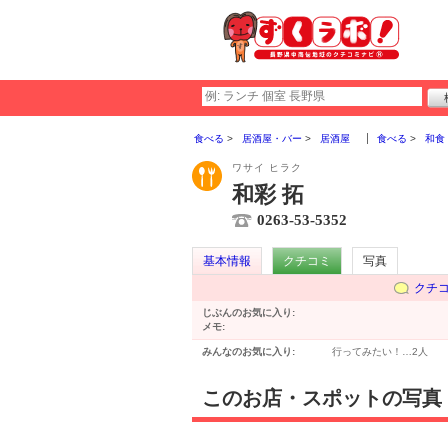
食べる
居酒屋・バー
居酒屋
食べる
和食
ワサイ ヒラク
和彩 拓
0263-53-5352
基本情報
クチコミ
写真
クチ
じぶんのお気に入り:
メモ:
みんなのお気に入り:
行ってみたい！…
2人
このお店・スポットの写真