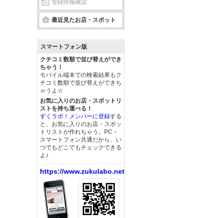
登録情報確認
最近見たお店・スポット
スマートフォン版
クチコミ数順で並び替えができ
ちゃう！
モバイル端末での検索結果もク
チコミ数順で並び替えができち
ゃうよ☆
お気に入りのお店・スポットリ
ストを持ち運べる！
ずくラボ！メンバーに登録
する
と、お気に入りのお店・スポッ
トリストが作れちゃう。PC・
スマートフォン共通だから、い
つでもどこでもチェックできる
よ♪
https://www.zukulabo.net/