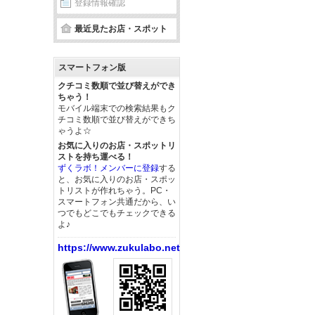
登録情報確認
最近見たお店・スポット
スマートフォン版
クチコミ数順で並び替えができ
ちゃう！
モバイル端末での検索結果もク
チコミ数順で並び替えができち
ゃうよ☆
お気に入りのお店・スポットリ
ストを持ち運べる！
ずくラボ！メンバーに登録
する
と、お気に入りのお店・スポッ
トリストが作れちゃう。PC・
スマートフォン共通だから、い
つでもどこでもチェックできる
よ♪
https://www.zukulabo.net/