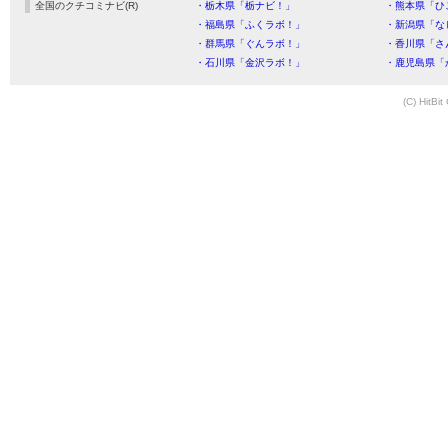
全国のクチコミナビ(R)
・栃木県「栃ナビ！」
・熊本県「ひ
・福島県「ふくラボ！」
・新潟県「な
・群馬県「ぐんラボ！」
・香川県「さ
・石川県「金沢ラボ！」
・鹿児島県「
(C) HitBit