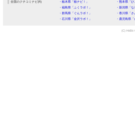
全国のクチコミナビ(R)
・栃木県「栃ナビ！」
・熊本県「ひ
・福島県「ふくラボ！」
・新潟県「な
・群馬県「ぐんラボ！」
・香川県「さ
・石川県「金沢ラボ！」
・鹿児島県「
(C) HitBit