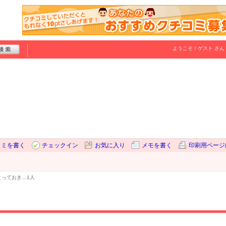
ようこそ！
ゲスト
さん
コミを書く
チェックイン
お気に入り
メモを書く
印刷用ページ
とっておき…
1人