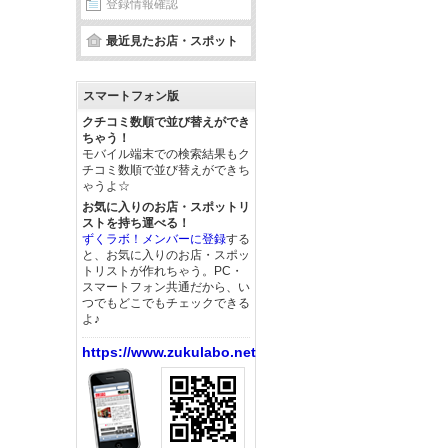
登録情報確認
最近見たお店・スポット
スマートフォン版
クチコミ数順で並び替えができ
ちゃう！
モバイル端末での検索結果もク
チコミ数順で並び替えができち
ゃうよ☆
お気に入りのお店・スポットリ
ストを持ち運べる！
ずくラボ！メンバーに登録
する
と、お気に入りのお店・スポッ
トリストが作れちゃう。PC・
スマートフォン共通だから、い
つでもどこでもチェックできる
よ♪
https://www.zukulabo.net/