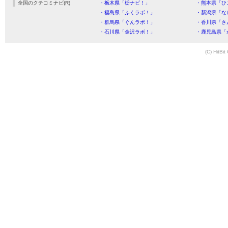
全国のクチコミナビ(R)
・栃木県「栃ナビ！」
・熊本県「ひ
・福島県「ふくラボ！」
・新潟県「な
・群馬県「ぐんラボ！」
・香川県「さ
・石川県「金沢ラボ！」
・鹿児島県「
(C) HitBit