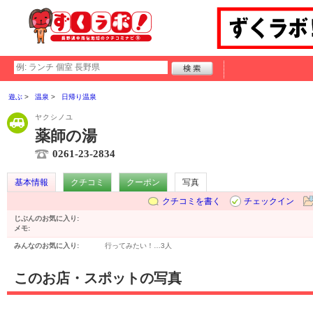
遊ぶ
温泉
日帰り温泉
ヤクシノユ
薬師の湯
0261-23-2834
基本情報
クチコミ
クーポン
写真
クチコミを書く
チェックイン
じぶんのお気に入り:
メモ:
みんなのお気に入り:
行ってみたい！…
3人
このお店・スポットの写真