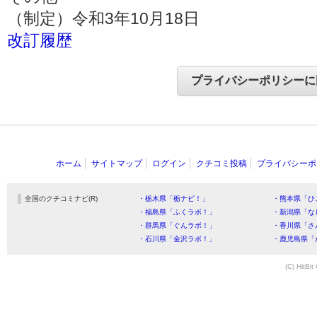
（制定）令和3年10月18日
改訂履歴
ホーム
サイトマップ
ログイン
クチコミ投稿
プライバシーポ
全国のクチコミナビ(R)
・栃木県「栃ナビ！」
・熊本県「ひ
・福島県「ふくラボ！」
・新潟県「な
・群馬県「ぐんラボ！」
・香川県「さ
・石川県「金沢ラボ！」
・鹿児島県「
(C) HitBit