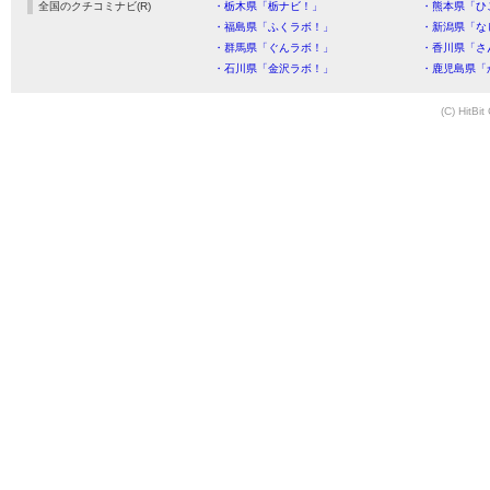
全国のクチコミナビ(R)
・栃木県「栃ナビ！」
・熊本県「ひ
・福島県「ふくラボ！」
・新潟県「な
・群馬県「ぐんラボ！」
・香川県「さ
・石川県「金沢ラボ！」
・鹿児島県「
(C) HitBit