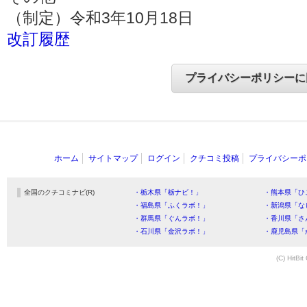
（制定）令和3年10月18日
改訂履歴
ホーム
サイトマップ
ログイン
クチコミ投稿
プライバシーポ
全国のクチコミナビ(R)
・栃木県「栃ナビ！」
・熊本県「ひ
・福島県「ふくラボ！」
・新潟県「な
・群馬県「ぐんラボ！」
・香川県「さ
・石川県「金沢ラボ！」
・鹿児島県「
(C) HitBit