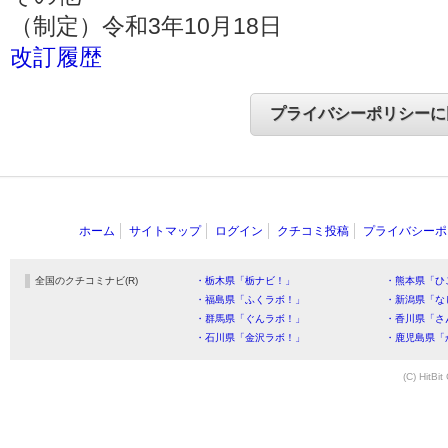
（制定）令和3年10月18日
改訂履歴
ホーム
サイトマップ
ログイン
クチコミ投稿
プライバシーポ
全国のクチコミナビ(R)
・栃木県「栃ナビ！」
・熊本県「ひ
・福島県「ふくラボ！」
・新潟県「な
・群馬県「ぐんラボ！」
・香川県「さ
・石川県「金沢ラボ！」
・鹿児島県「
(C) HitBit