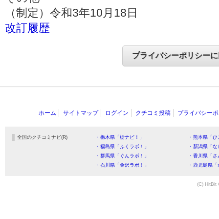
（制定）令和3年10月18日
改訂履歴
ホーム
サイトマップ
ログイン
クチコミ投稿
プライバシーポ
全国のクチコミナビ(R)
・栃木県「栃ナビ！」
・熊本県「ひ
・福島県「ふくラボ！」
・新潟県「な
・群馬県「ぐんラボ！」
・香川県「さ
・石川県「金沢ラボ！」
・鹿児島県「
(C) HitBit