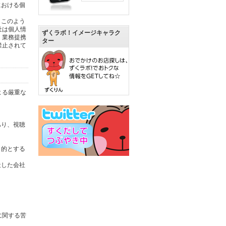
における個
。このよう
社は個人情
ずくラボ！イメージキャラク
。業務提携
ター
禁止されて
よる厳重な
あり、視聴
目的とする
社した会社
に関する苦