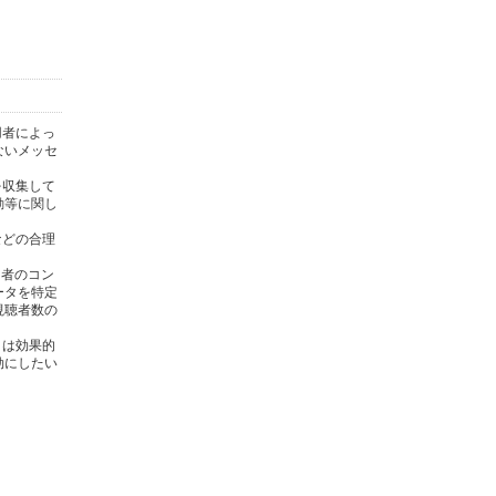
用者によっ
ないメッセ
を収集して
動等に関し
)などの合理
用者のコン
ータを特定
視聴者数の
タは効果的
効にしたい