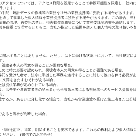
へのアクセスについては、アクセス権限を設定することで参照可能性を限定し、社内
行います。
送の手配、統計データの作成等の業務を社外の業務提携者に委託する場合があります
を通して収集した個人情報を業務提携者に預託する場合があります。この場合、当
情報の管理、再委託の禁止、損害賠償義務等について業務委託契約書を締結します
報を厳重に管理するとともに、当社が指定した範囲を超えた個人情報の取り扱いを
に開示することはありません。ただし、以下に挙げる状況下において、当社規定に
す。
り、視聴者本人の同意を得ることが困難な場合。
のために特に必要が認められ、視聴者本人の同意を得ることが困難である場合。
の委託を受けた者が、法令に準拠した事務を遂行することに対して協力を伴う必要が
に支障をきたすおそれがある場合。
または提供業務が定められている場合。
より、広告主や運送業者等の第三者から当該第三者による視聴者へのサービス提供を
合。
譲渡するか、あるいは分社化する場合で、当社から営業譲渡を受けた第三者または分
であると当社が判断した場合。
、情報を訂正、追加、削除することを要求できます。これらの権利および個人情報
ください。 （書信でのお問合せ）