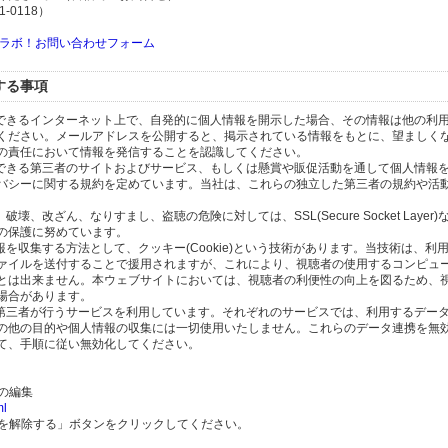
-0118）
ラボ！お問い合わせフォーム
する事項
スできるインターネット上で、自発的に個人情報を開示した場合、その情報は他の利
ください。メールアドレスを公開すると、掲示されている情報をもとに、望ましく
の責任において情報を発信することを認識してください。
のできる第三者のサイトおよびサービス、もしくは懸賞や販促活動を通して個人情報
バシーに関する規約を定めています。当社は、これらの独立した第三者の規約や活
、改ざん、なりすまし、盗聴の危険に対しては、SSL(Secure Socket Layer
の保護に努めています。
を収集する方法として、クッキー(Cookie)という技術があります。当技術は、利
ァイルを送付することで援用されますが、これにより、視聴者の使用するコンピュ
とは出来ません。本ウェブサイトにおいては、視聴者の利便性の向上を図るため、
場合があります。
の第三者が行うサービスを利用しています。それぞれのサービスでは、利用するデー
の他の目的や個人情報の収集には一切使用いたしません。これらのデータ連携を無
て、手順に従い無効化してください。
）の編集
ml
携を解除する」ボタンをクリックしてください。