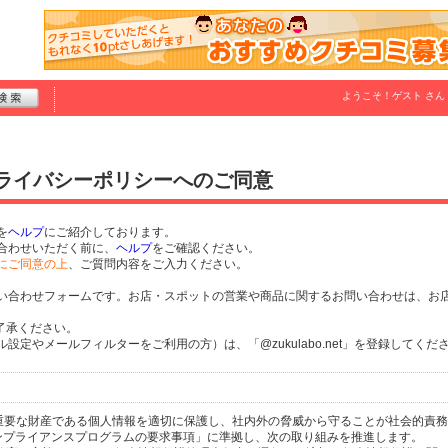
ようこそ！
ゲスト
さん
プライバシーポリシーへのご同意
を
ヘルプ
にご紹介しております。
合わせいただく前に、
ヘルプ
をご確認ください。
にご同意の上
、ご質問内容をご入力ください。
い合わせフォームです。お店・スポットの営業や商品に関するお問い合わせは、お
了承ください。
定やメールフィルターをご利用の方）は、「@zukulabo.net」を登録してくだ
個人の重要な財産である個人情報を適切に保護し、社内外の脅威から守ることが社会的責
するコンプライアンスプログラムの要求事項」に準拠し、次の取り組みを推進します。