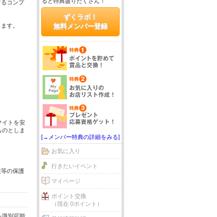
ると特典盛りだくさん！
するコンプ
ずくラボ！
じます。
無料メンバー登録
サイトを安
ものとしま
[→メンバー特典の詳細をみる]
お気に入り
行きたいイベント
報等の保護
マイページ
ポイント交換
（現在 0ポイント）
を識別可能