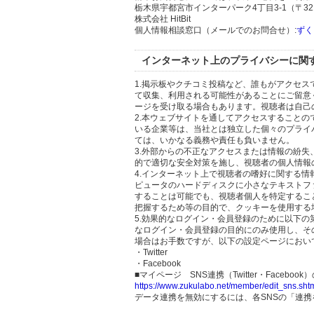
栃木県宇都宮市インターパーク4丁目3-1（〒321
株式会社 HitBit
個人情報相談窓口（メールでのお問合せ）:
ずく
インターネット上のプライバシーに関
1.掲示板やクチコミ投稿など、誰もがアクセ
て収集、利用される可能性があることにご留意
ージを受け取る場合もあります。視聴者は自己
2.本ウェブサイトを通してアクセスすること
いる企業等は、当社とは独立した個々のプライ
ては、いかなる義務や責任も負いません。
3.外部からの不正なアクセスまたは情報の紛失、破壊
的で適切な安全対策を施し、視聴者の個人情報
4.インターネット上で視聴者の嗜好に関する情報
ピュータのハードディスクに小さなテキストフ
することは可能でも、視聴者個人を特定するこ
把握するため等の目的で、クッキーを使用する
5.効果的なログイン・会員登録のために以下
なログイン・会員登録の目的にのみ使用し、そ
場合はお手数ですが、以下の設定ページにおい
・Twitter
・Facebook
■マイページ SNS連携（Twitter・Facebook
https://www.zukulabo.net/member/edit_sns.sht
データ連携を無効にするには、各SNSの「連