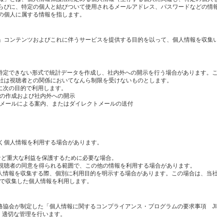
らびに、特定の個人と結びついて使用されるメールアドレス、パスワードなどの情
の個人に属する情報を指します。
」コンテンツおよびこれに伴うサービスを提供する目的を以って、個人情報を収集
を特定できない形式で統計データを作成し、社内外への開示を行う場合があります。
社は視聴者との関係においてなんら制限を受けないものとします。
に次の目的で利用します。
タの作成および社内外への開示
のメールによる案内、またはダイレクトメールの送付
く個人情報を利用する場合があります。
産など重大な利益を保護するために必要な場合。
視聴者の同意を得られる範囲で、この他の情報を利用する場合があります。
個人情報を収集する際、個別に利用目的を明示する場合があります。この場合は、当
内で収集した個人情報を利用します。
格協会が制定した「個人情報に関するコンプライアンス・プログラムの要求事項 JI
し、適切な管理を行います。