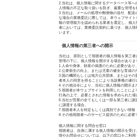
2.当社は、個人情報に関するデータベース等
人情報の不正な取り扱いを防ぎ、厳重な管理を
3.当社は、メールの処理や郵便物の送付、配
な場合の業務委託に際しては、本ウェブサイト
報の管理能力を認められる業者を選定し、個人
者においては、業務委託契約に基づき、個人情
います。
個人情報の第三者への開示
当社は、原則として視聴者の個人情報を第三者
管理の下に、個人情報を開示する場合がありま
1.人命や身体、財産の保護のために必要があ
2.公衆衛生の向上、または児童の健全な育成
3.国の機関もしくは地方公共団体、またはそ
者本人の同意を得ることにより当該事務の遂行
4.その他法令により、当社に個人情報の開示
5.視聴者が本ウェブサイトを利用したことに
行為の上で、必要とされた情報を求められた場
6.当社が営業の全てもしくは一部を第三者に
に譲渡する場合。
7.視聴者本人を特定もしくは識別できない情報
8.その他視聴者へのサービス提供のために必要
個人情報に関する問合せ窓口
視聴者は、自身に属する個人情報の開示を受け
情やお問合せについては、以下の窓口をご利用