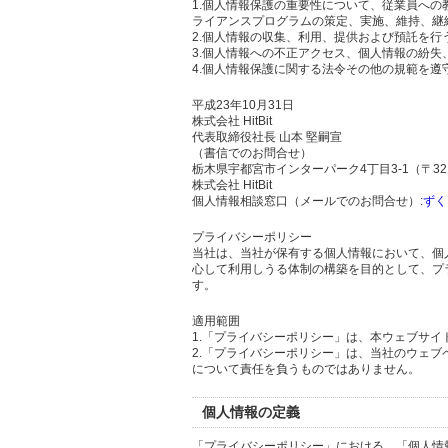
1.個人情報保護の重要性について、従業員へ
ライアンスプログラムの策定、実施、維持、継
2.個人情報の収集、利用、提供および預託を
3.個人情報への不正アクセス、個人情報の紛
4.個人情報保護に関する法令その他の規範を遵
平成23年10月31日
株式会社 HitBit
代表取締役社長 山本 堅嗣宣
（書信でのお問合せ）
栃木県宇都宮市インターパーク4丁目3-1（〒321
株式会社 HitBit
個人情報相談窓口（メールでのお問合せ）:
ずく
プライバシーポリシー
当社は、当社が保有する個人情報において、個
心して利用しうる体制の構築を目的として、プ
す。
適用範囲
1.「プライバシーポリシー」は、本ウェブサ
2.「プライバシーポリシー」は、当社のウェ
について責任を負うものではありません。
個人情報の定義
「プライバシーポリシー」における、「個人情