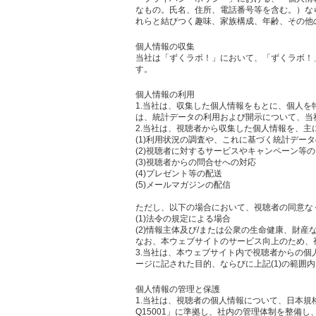
なもの。氏名、住所、電話番号等を含む。）な
れらと結びつく趣味、家族構成、年齢、その他
個人情報の収集
当社は「ずくラボ！」において、「ずくラボ！
す。
個人情報の利用
1.当社は、収集した個人情報をもとに、個人
は、統計データの利用および開示について、当
2.当社は、視聴者から収集した個人情報を、主
(1)利用状況の調査や、これに基づく統計デー
(2)視聴者に対するサービスやキャンペーン等
(3)視聴者からの問合せへの対応
(4)プレゼント等の配送
(5)メールマガジンの配信
ただし、以下の場合において、視聴者の同意な
(1)法令の規定による場合
(2)情報主体及び/または公衆の生命健康、財
なお、本ウェブサイトのサービス向上のため、
3.当社は、本ウェブサイト内で視聴者からの
ージに記された目的、ならびに上記(1)の範囲
個人情報の管理と保護
1.当社は、視聴者の個人情報について、日本規
Q15001」に準拠し、社内の管理体制を整備