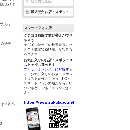
登録情報確認
報およびそ
最近見たお店・スポット
いたしま
スマートフォン版
クチコミ数順で並び替えができ
ちゃう！
この場合
モバイル端末での検索結果もク
チコミ数順で並び替えができち
ゃうよ☆
お気に入りのお店・スポットリ
ストを持ち運べる！
ずくラボ！メンバーに登録
する
と、お気に入りのお店・スポッ
トリストが作れちゃう。PC・
スマートフォン共通だから、い
つでもどこでもチェックできる
よ♪
https://www.zukulabo.net/
社は当該ペ
S