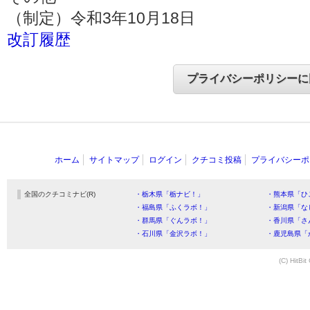
（制定）令和3年10月18日
改訂履歴
ホーム
サイトマップ
ログイン
クチコミ投稿
プライバシーポ
全国のクチコミナビ(R)
・栃木県「栃ナビ！」
・熊本県「ひ
・福島県「ふくラボ！」
・新潟県「な
・群馬県「ぐんラボ！」
・香川県「さ
・石川県「金沢ラボ！」
・鹿児島県「
(C) HitBit