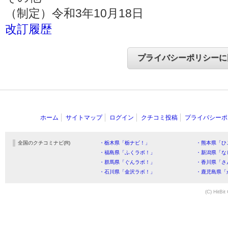
（制定）令和3年10月18日
改訂履歴
ホーム
サイトマップ
ログイン
クチコミ投稿
プライバシーポ
全国のクチコミナビ(R)
・栃木県「栃ナビ！」
・熊本県「ひ
・福島県「ふくラボ！」
・新潟県「な
・群馬県「ぐんラボ！」
・香川県「さ
・石川県「金沢ラボ！」
・鹿児島県「
(C) HitBit