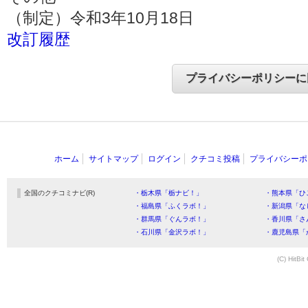
（制定）令和3年10月18日
改訂履歴
ホーム
サイトマップ
ログイン
クチコミ投稿
プライバシーポ
全国のクチコミナビ(R)
・栃木県「栃ナビ！」
・熊本県「ひ
・福島県「ふくラボ！」
・新潟県「な
・群馬県「ぐんラボ！」
・香川県「さ
・石川県「金沢ラボ！」
・鹿児島県「
(C) HitBit