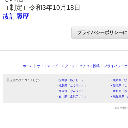
（制定）令和3年10月18日
改訂履歴
ホーム
サイトマップ
ログイン
クチコミ投稿
プライバシーポ
全国のクチコミナビ(R)
・栃木県「栃ナビ！」
・熊本県「ひ
・福島県「ふくラボ！」
・新潟県「な
・群馬県「ぐんラボ！」
・香川県「さ
・石川県「金沢ラボ！」
・鹿児島県「
(C) HitBit