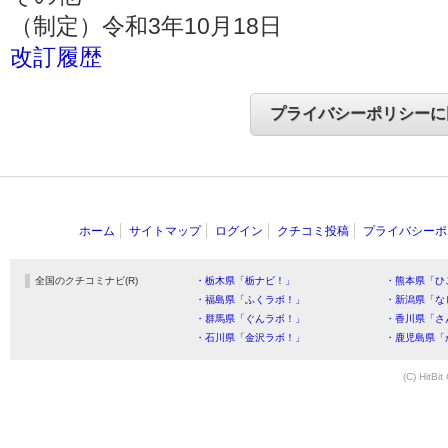
（制定）令和3年10月18日
改訂履歴
ホーム
サイトマップ
ログイン
クチコミ投稿
プライバシーポ
全国のクチコミナビ(R)
・栃木県「栃ナビ！」
・熊本県「ひ
・福島県「ふくラボ！」
・新潟県「な
・群馬県「ぐんラボ！」
・香川県「さ
・石川県「金沢ラボ！」
・鹿児島県「
(C) HitBit