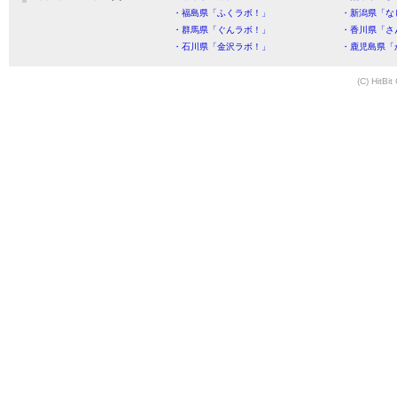
・福島県「ふくラボ！」
・新潟県「な
・群馬県「ぐんラボ！」
・香川県「さ
・石川県「金沢ラボ！」
・鹿児島県「
(C) HitBit