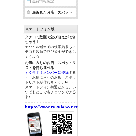
登録情報確認
最近見たお店・スポット
スマートフォン版
クチコミ数順で並び替えができ
ちゃう！
モバイル端末での検索結果もク
チコミ数順で並び替えができち
ゃうよ☆
お気に入りのお店・スポットリ
ストを持ち運べる！
ずくラボ！メンバーに登録
する
と、お気に入りのお店・スポッ
トリストが作れちゃう。PC・
スマートフォン共通だから、い
つでもどこでもチェックできる
よ♪
https://www.zukulabo.net/