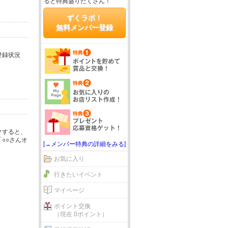
ると特典盛りだくさん！
ずくラボ！
無料メンバー登録
登録状況
クすると、
○○さんオ
[→メンバー特典の詳細をみる]
お気に入り
行きたいイベント
マイページ
ポイント交換
（現在 0ポイント）