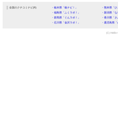
全国のクチコミナビ(R)
・栃木県「栃ナビ！」
・熊本県「ひ
・福島県「ふくラボ！」
・新潟県「な
・群馬県「ぐんラボ！」
・香川県「さ
・石川県「金沢ラボ！」
・鹿児島県「
(C) HitBit