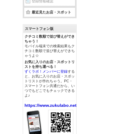
登録情報確認
最近見たお店・スポット
スマートフォン版
クチコミ数順で並び替えができ
ちゃう！
モバイル端末での検索結果もク
チコミ数順で並び替えができち
ゃうよ☆
お気に入りのお店・スポットリ
ストを持ち運べる！
ずくラボ！メンバーに登録
する
と、お気に入りのお店・スポッ
トリストが作れちゃう。PC・
スマートフォン共通だから、い
つでもどこでもチェックできる
よ♪
https://www.zukulabo.net/