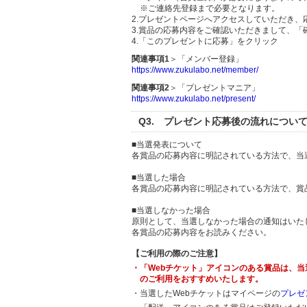
※ご連絡先登録まで必要となります。
2.プレゼントページへアクセスしていただき
3.賞品の応募内容をご確認いただきまして、「
4.「このプレゼントに応募」をクリック
関連事項1
＞「メンバー登録」
https://www.zukulabo.net/member/
関連事項2
＞「プレゼントマニア」
https://www.zukulabo.net/present/
Q3. プレゼント応募後の流れについ
■当選発表について
各賞品の応募内容に明記されている方法で、当
■当選した場合
各賞品の応募内容に明記されている方法で、賞
■当選しなかった場合
原則として、当選しなかった場合の通知はいた
各賞品の応募内容をお読みください。
【ご利用の際のご注意】
・「Webチケット」アイコンのある賞品は、
のご利用をおすすめいたします。
・当選したWebチケットはマイページの
プレゼ