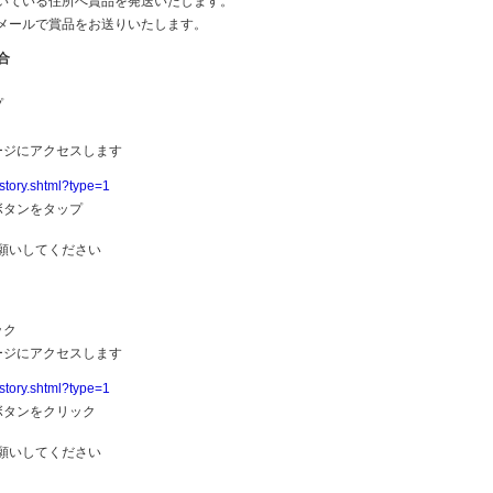
いている住所へ賞品を発送いたします。
メールで賞品をお送りいたします。
合
プ
ージにアクセスします
story.shtml?type=1
ボタンをタップ
願いしてください
ック
ージにアクセスします
story.shtml?type=1
ボタンをクリック
願いしてください