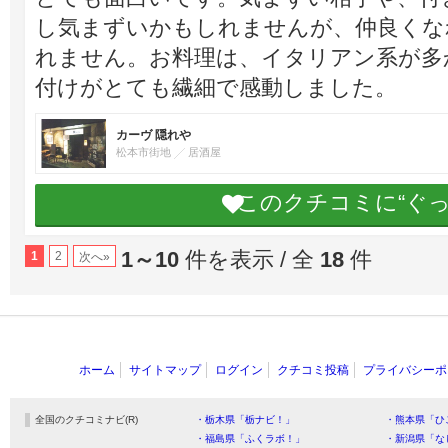
し気まずいかもしれませんが、仲良くな
れません。お料理は、イタリアン系が多
付けがとても繊細で感動しました。
カーヴ 隠れや
松本市街地
居酒屋
このクチコミに“ぐ
1～10
件を表示 / 全
18
件
1
2
次へ»
ホーム
サイトマップ
ログイン
クチコミ投稿
プライバシーポ
全国のクチコミナビ(R)
・栃木県「栃ナビ！」
・熊本県「ひ
・福島県「ふくラボ！」
・新潟県「な