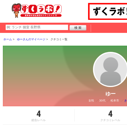
ホーム
ゆーさんのマイページ
クチコミ一覧
ゆー
女性
30代
松本市
き
4
4
総合レベル
クチコミレベル