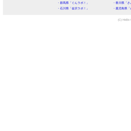
・群馬県「ぐんラボ！」
・香川県「さ
・石川県「金沢ラボ！」
・鹿児島県「
(C) HitBit