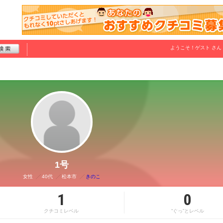
ようこそ！
ゲスト
さん
1号
女性
40代
松本市
きのこ
1
0
クチコミレベル
“ぐっ”とレベル