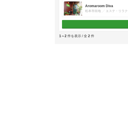
Aromaroom Diva
松本市街地
エステ・リラク
1～2
件を表示 / 全
2
件