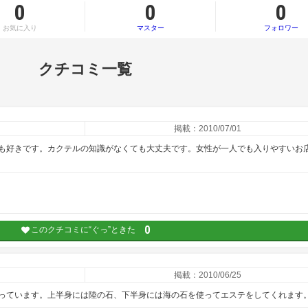
0
0
0
お気に入り
マスター
フォロワー
クチコミ一覧
掲載：2010/07/01
も好きです。カクテルの知識がなくても大丈夫です。女性が一人でも入りやすいお
0
このクチコミに“ぐっ”ときた
掲載：2010/06/25
っています。上半身には陸の石、下半身には海の石を使ってエステをしてくれます