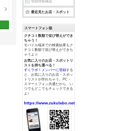
登録情報確認
最近見たお店・スポット
スマートフォン版
クチコミ数順で並び替えができ
ちゃう！
モバイル端末での検索結果もク
チコミ数順で並び替えができち
ゃうよ☆
お気に入りのお店・スポットリ
ストを持ち運べる！
ずくラボ！メンバーに登録
する
と、お気に入りのお店・スポッ
トリストが作れちゃう。PC・
スマートフォン共通だから、い
つでもどこでもチェックできる
よ♪
https://www.zukulabo.net/