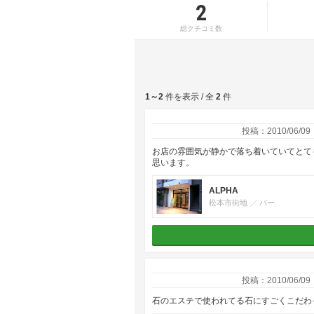
2
総クチコミ数
1～2
件を表示 / 全
2
件
投稿：2010/06/09
お店の雰囲気が静かで落ち着いていてとて
思います。
ALPHA
松本市街地
バー
投稿：2010/06/09
石のエステで使われてる石にすごくこだわ