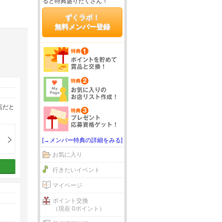
ると特典盛りだくさん！
ずくラボ！
無料メンバー登録
店だと
[→メンバー特典の詳細をみる]
お気に入り
行きたいイベント
マイページ
ポイント交換
（現在 0ポイント）
。