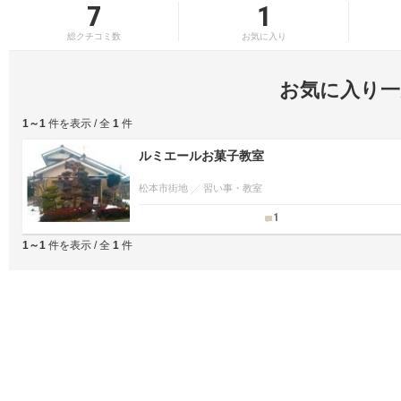
7
1
総クチコミ数
お気に入り
お気に入り一
1～1
件を表示 / 全
1
件
ルミエールお菓子教室
松本市街地
習い事・教室
1
1～1
件を表示 / 全
1
件