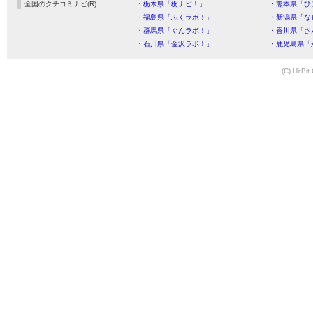
全国のクチコミナビ(R)
・栃木県「栃ナビ！」
・熊本県「ひ
・福島県「ふくラボ！」
・新潟県「な
・群馬県「ぐんラボ！」
・香川県「さ
・石川県「金沢ラボ！」
・鹿児島県「
(C) HitBit