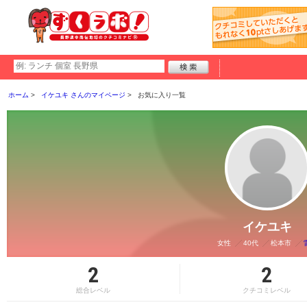
ホーム
イケユキ さんのマイページ
お気に入り一覧
イケユキ
女性
40代
松本市
2
2
総合レベル
クチコミレベル