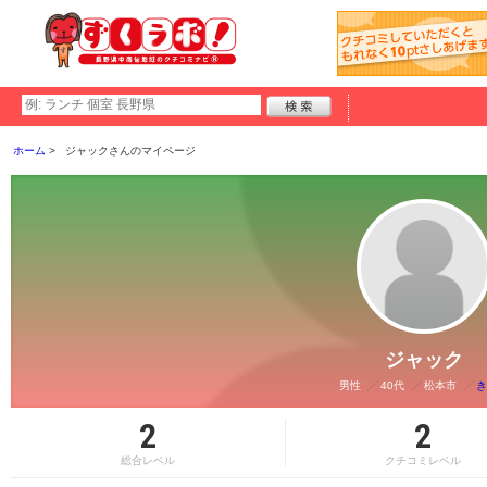
ホーム
ジャックさんのマイページ
ジャック
男性
40代
松本市
き
2
2
総合レベル
クチコミレベル