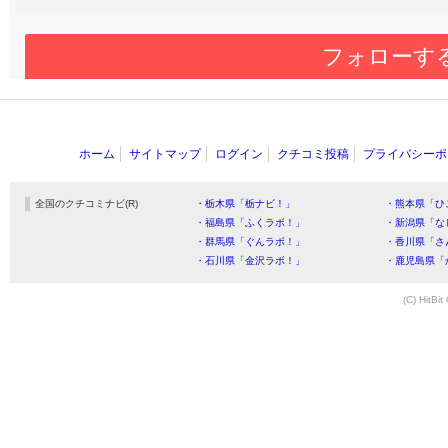
フォローす
ホーム
サイトマップ
ログイン
クチコミ投稿
プライバシーポ
全国のクチコミナビ(R)
・栃木県「栃ナビ！」
・熊本県「ひ
・福島県「ふくラボ！」
・新潟県「な
・群馬県「ぐんラボ！」
・香川県「さ
・石川県「金沢ラボ！」
・鹿児島県「
(C) HitBit