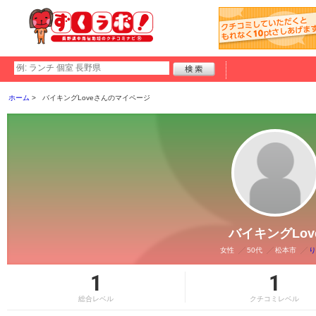
ホーム
バイキングLoveさんのマイページ
バイキングLov
女性
50代
松本市
り
1
1
総合レベル
クチコミレベル