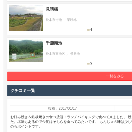
見晴橋
松本市街地
景勝地
4
千鹿頭池
松本市東地区
景勝地
5
一覧をみる
クチコミ一覧
投稿：2017/01/17
お好み焼き＆鉄板焼きの食べ放題！ランチバイキングで食べて来ました。 
た。塩味もあるので今度はそちらを食べてみたいです。 もんじゃの味は少
のもポイントです。