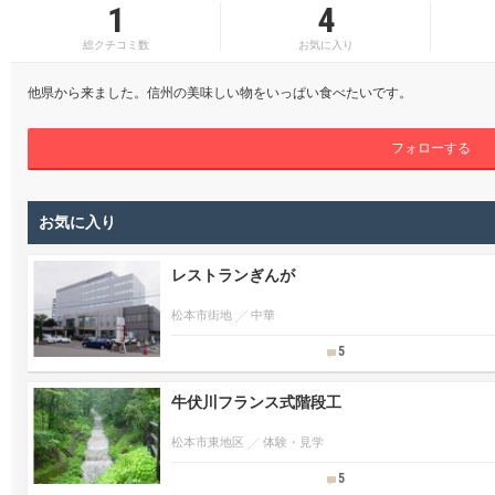
1
4
総クチコミ数
お気に入り
他県から来ました。信州の美味しい物をいっぱい食べたいです。
フォローする
お気に入り
レストランぎんが
松本市街地
中華
5
牛伏川フランス式階段工
松本市東地区
体験・見学
5