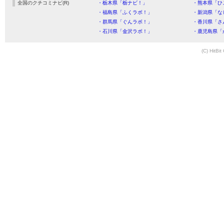
全国のクチコミナビ(R)
・栃木県「栃ナビ！」
・熊本県「ひ
・福島県「ふくラボ！」
・新潟県「な
・群馬県「ぐんラボ！」
・香川県「さ
・石川県「金沢ラボ！」
・鹿児島県「
(C) HitBit