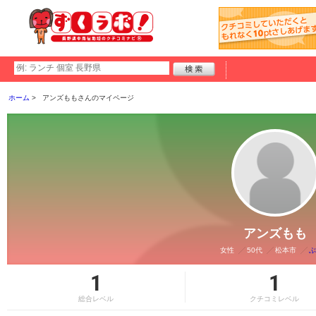
ホーム
アンズももさんのマイページ
アンズもも
女性
50代
松本市
ぶ
1
1
総合レベル
クチコミレベル