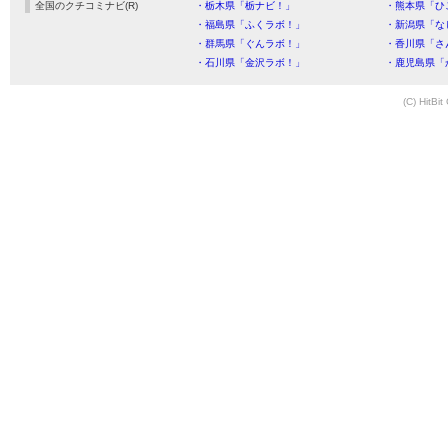
全国のクチコミナビ(R)
・栃木県「栃ナビ！」
・熊本県「ひ
・福島県「ふくラボ！」
・新潟県「な
・群馬県「ぐんラボ！」
・香川県「さ
・石川県「金沢ラボ！」
・鹿児島県「
(C) HitBit